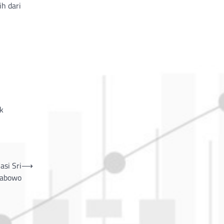
h dari
k
si Sri
⟶
rabowo