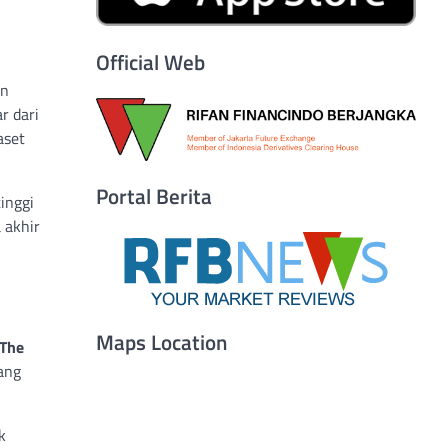
Official Web
un
r dari
aset
Portal Berita
tinggi
 akhir
Maps Location
The
ang
k