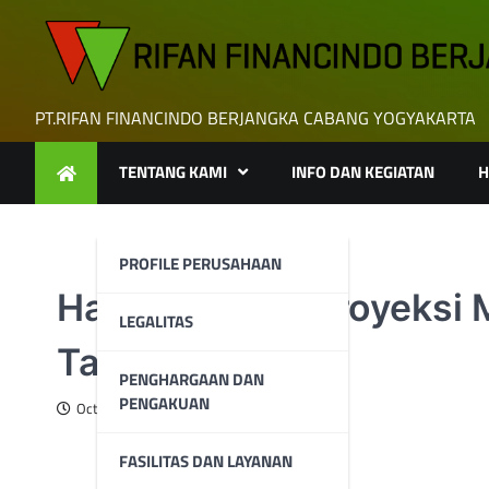
Skip
to
content
PT.RIFAN FINANCINDO BERJANGKA CABANG YOGYAKARTA
TENTANG KAMI
INFO DAN KEGIATAN
H
PROFILE PERUSAHAAN
Harga Emas Diproyeksi M
LEGALITAS
Tahun 2024
PENGHARGAAN DAN
PENGAKUAN
October 7, 2024
FASILITAS DAN LAYANAN