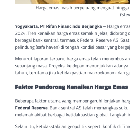
Harga emas masih berpeluang menguat hingga 10
(Ste
Yogyakarta, PT Rifan Financindo Berjangka
– Harga emas 
2024. Tren kenaikan harga emas semakin jelas, didorong o
berbagai bank sentral, termasuk Federal Reserve AS. Saat 
pelindung (safe haven) di tengah kondisi pasar yang bergej
Menurut laporan terbaru, harga emas telah menembus a
sepanjang masa. Proyeksi ke depan menunjukkan adanya p
tahun, terutama jika ketidakpastian makroekonomi dan geo
Faktor Pendorong Kenaikan Harga Emas
Beberapa faktor utama yang mempengaruhi lonjakan harga
Federal Reserve
. Bank sentral AS telah memangkas suku
melemah akibat berbagai ketidakpastian global. Langkah i
Selain itu, ketidakstabilan geopolitik seperti konflik di