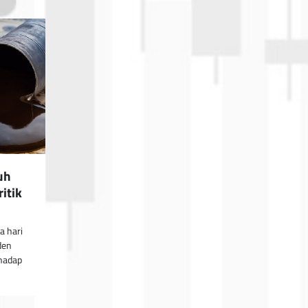
uh
itik
a hari
den
hadap