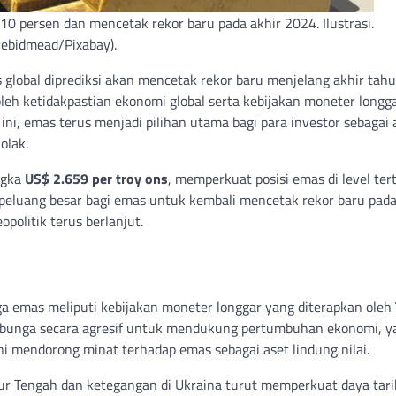
 persen dan mencetak rekor baru pada akhir 2024. Ilustrasi.
vebidmead/Pixabay).
global diprediksi akan mencetak rekor baru menjelang akhir tah
leh ketidakpastian ekonomi global serta kebijakan moneter longga
ini, emas terus menjadi pilihan utama bagi para investor sebagai 
olak.
ngka
US$ 2.659 per troy ons
, memperkuat posisi emas di level ter
eluang besar bagi emas untuk kembali mencetak rekor baru pada
politik terus berlanjut.
 emas meliputi kebijakan moneter longgar yang diterapkan oleh
 bunga secara agresif untuk mendukung pertumbuhan ekonomi, y
ni mendorong minat terhadap emas sebagai aset lindung nilai.
 Timur Tengah dan ketegangan di Ukraina turut memperkuat daya tari