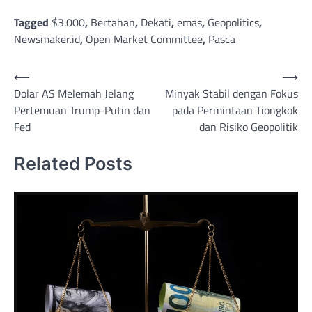
Tagged
$3.000
,
Bertahan
,
Dekati
,
emas
,
Geopolitics
,
Newsmaker.id
,
Open Market Committee
,
Pasca
Post
⟵
⟶
Dolar AS Melemah Jelang
Minyak Stabil dengan Fokus
navigation
Pertemuan Trump-Putin dan
pada Permintaan Tiongkok
Fed
dan Risiko Geopolitik
Related Posts