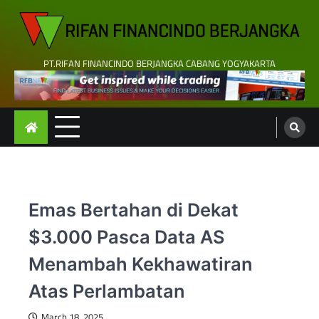
Skip
to
content
PT.RIFAN FINANCINDO BERJANGKA CABANG YOGYAKARTA
Emas Bertahan di Dekat
$3.000 Pasca Data AS
Menambah Kekhawatiran
Atas Perlambatan
March 18, 2025