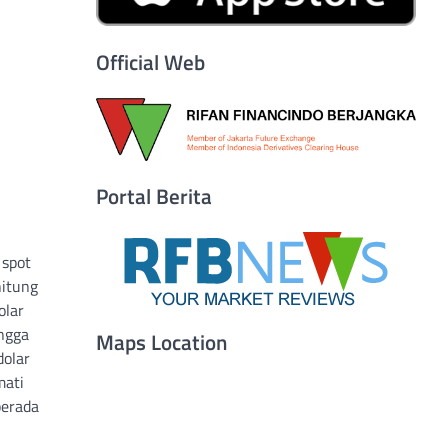
Official Web
Portal Berita
 spot
hitung
olar
ingga
Maps Location
dolar
mati
berada