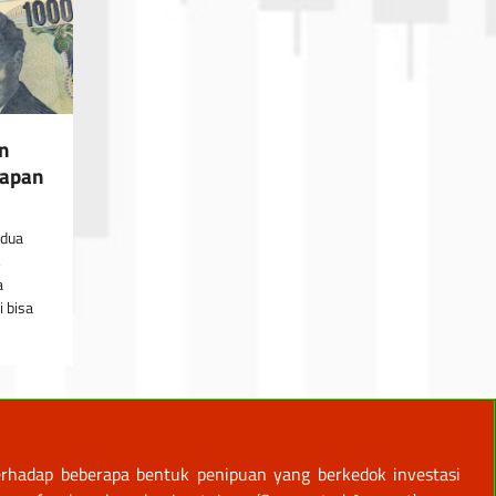
n
rapan
edua
,
a
i bisa
rhadap beberapa bentuk penipuan yang berkedok investasi