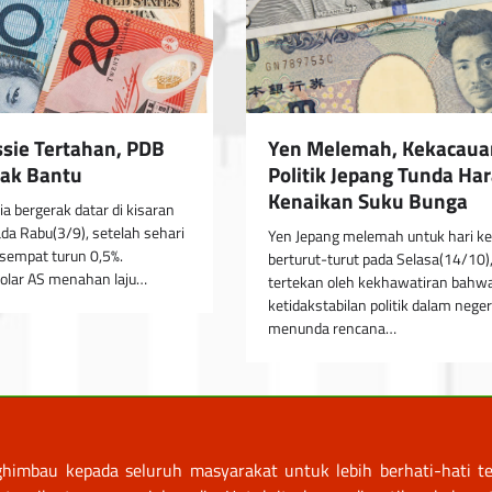
ssie Tertahan, PDB
Yen Melemah, Kekacaua
ak Bantu
Politik Jepang Tunda Ha
Kenaikan Suku Bunga
ia bergerak datar di kisaran
a Rabu(3/9), setelah sehari
Yen Jepang melemah untuk hari k
sempat turun 0,5%.
berturut-turut pada Selasa(14/10)
olar AS menahan laju…
tertekan oleh kekhawatiran bahw
ketidakstabilan politik dalam neger
menunda rencana…
himbau kepada seluruh masyarakat untuk lebih berhati-hati te