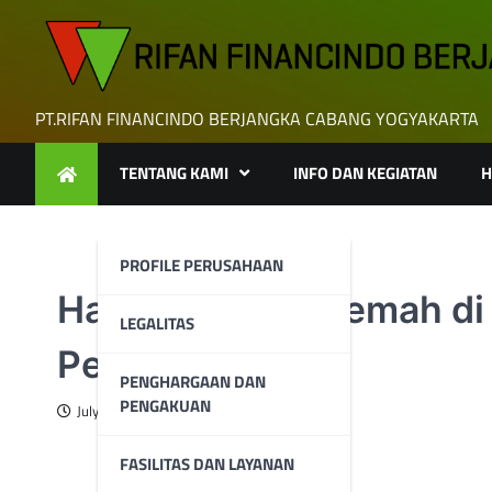
Skip
to
content
PT.RIFAN FINANCINDO BERJANGKA CABANG YOGYAKARTA
TENTANG KAMI
INFO DAN KEGIATAN
H
PROFILE PERUSAHAAN
Harga Emas Melemah di A
LEGALITAS
Penekan
PENGHARGAAN DAN
PENGAKUAN
July 7, 2026
FASILITAS DAN LAYANAN