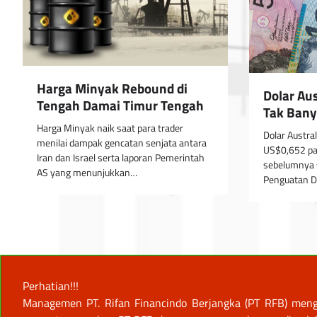
Harga Minyak Rebound di
Dolar Au
Tengah Damai Timur Tengah
Tak Bany
Harga Minyak naik saat para trader
Dolar Austral
menilai dampak gencatan senjata antara
US$0,652 pad
Iran dan Israel serta laporan Pemerintah
sebelumnya 
AS yang menunjukkan…
Penguatan D
Perhatian!!!
Managemen PT. Rifan Financindo Berjangka (PT RFB) meng