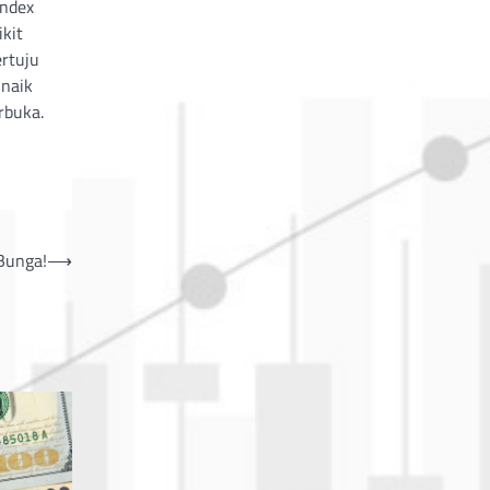
Index
ikit
rtuju
 naik
rbuka.
 Bunga!
⟶