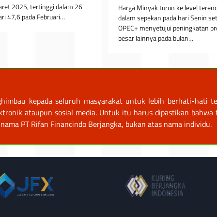
ret 2025, tertinggi dalam 26
Harga Minyak turun ke level teren
ari 47,6 pada Februari…
dalam sepekan pada hari Senin se
OPEC+ menyetujui peningkatan pr
besar lainnya pada bulan…
himbau kepada seluruh masyarakat untuk lebih berhati-hati te
nik ataupun sosial media. Untuk itu harus dipastikan bahwa tr
nama PT Rifan Financindo Berjangka, bukan atas nama individu.