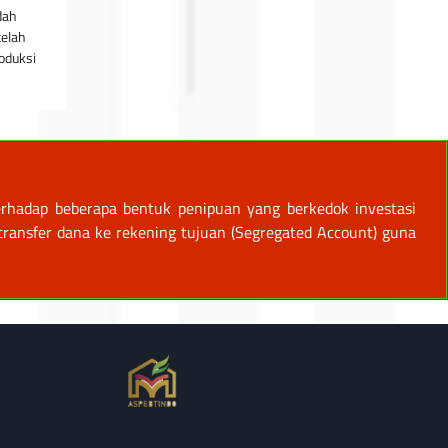
dah
telah
oduksi
rhadap beberapa bentuk penipuan yang berkedok investasi
ansfer dana ke rekening tujuan (Segregated Account) guna