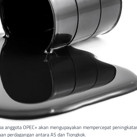
apa anggota OPEC+ akan mengupayakan mempercepat peningkata
an perdagangan antara AS dan Tiongkok.