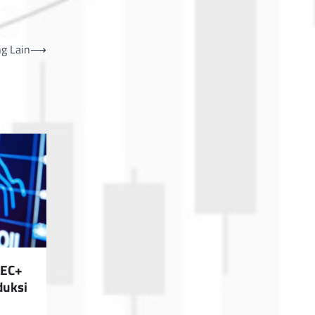
ng Lain
⟶
PEC+
duksi