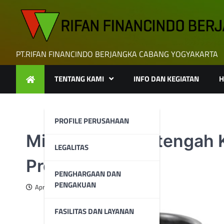
Skip
to
content
PT.RIFAN FINANCINDO BERJANGKA CABANG YOGYAKARTA
TENTANG KAMI
INFO DAN KEGIATAN
H
PROFILE PERUSAHAAN
Minyak Turun Ditengah 
LEGALITAS
Produksi OPEC
PENGHARGAAN DAN
PENGAKUAN
April 24, 2025
FASILITAS DAN LAYANAN