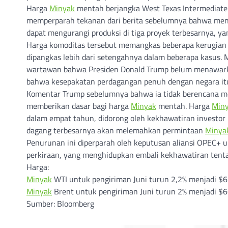
Harga
Minyak
mentah berjangka West Texas Intermediate t
memperparah tekanan dari berita sebelumnya bahwa ment
dapat mengurangi produksi di tiga proyek terbesarnya, ya
Harga komoditas tersebut memangkas beberapa kerugian s
dipangkas lebih dari setengahnya dalam beberapa kasus
wartawan bahwa Presiden Donald Trump belum menawa
bahwa kesepakatan perdagangan penuh dengan negara it
Komentar Trump sebelumnya bahwa ia tidak berencana me
memberikan dasar bagi harga
Minyak
mentah. Harga
Min
dalam empat tahun, didorong oleh kekhawatiran investo
dagang terbesarnya akan melemahkan permintaan
Minya
Penurunan ini diperparah oleh keputusan aliansi OPEC+ 
perkiraan, yang menghidupkan embali kekhawatiran tenta
Harga:
Minyak
WTI untuk pengiriman Juni turun 2,2% menjadi $62
Minyak
Brent untuk pengiriman Juni turun 2% menjadi $66
Sumber: Bloomberg