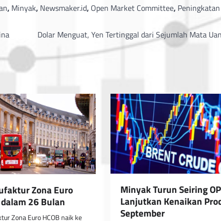
an
,
Minyak
,
Newsmaker.id
,
Open Market Committee
,
Peningkatan
ina
Dolar Menguat, Yen Tertinggal dari Sejumlah Mata Ua
Minyak Turun Seiring O
faktur Zona Euro
Lanjutkan Kenaikan Pro
i dalam 26 Bulan
September
tur Zona Euro HCOB naik ke