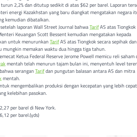
urun 2,2% dan ditutup sedikit di atas $62 per barel. Laporan ter
eri energi Kazakhstan yang baru diangkat mengatakan negara itu
ng kemudian dibatalkan.
etelah laporan Wall Street Journal bahwa
Tarif
AS atas Tiongkok
. Menteri Keuangan Scott Bessent kemudian mengatakan kepada
rkan untuk menurunkan
Tarif
AS atas Tiongkok secara sepihak dan
u mungkin memakan waktu dua hingga tiga tahun.
mecat Ketua Federal Reserve Jerome Powell memicu reli saham 
yak
mentah telah menurun tajam bulan ini, menyentuh level tere
r bahwa serangan
Tarif
dan pungutan balasan antara AS dan mitra
k
mentah.
untuk mengembalikan produksi dengan kecepatan yang lebih cepat
ng kelebihan pasokan.
,27 per barel di New York.
,12 per barel.(yds)