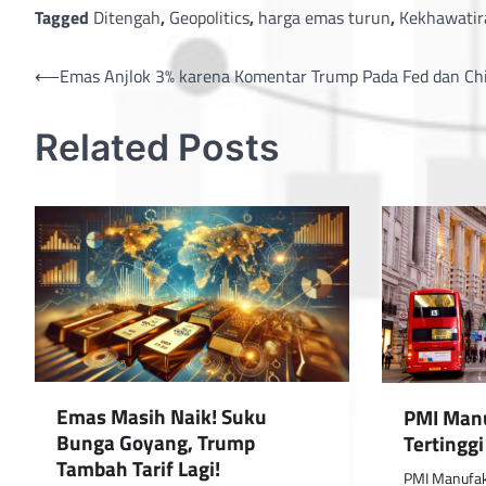
Tagged
Ditengah
,
Geopolitics
,
harga emas turun
,
Kekhawatir
Post
⟵
Emas Anjlok 3% karena Komentar Trump Pada Fed dan Ch
navigation
Related Posts
Emas Masih Naik! Suku
PMI Manu
Bunga Goyang, Trump
Tertingg
Tambah Tarif Lagi!
PMI Manufak