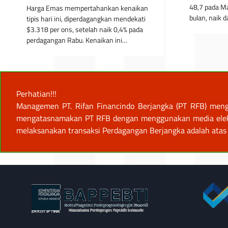
48,7 pada Ma
Harga Emas mempertahankan kenaikan
bulan, naik d
tipis hari ini, diperdagangkan mendekati
$3.318 per ons, setelah naik 0,4% pada
perdagangan Rabu. Kenaikan ini…
Perhatian!!!
Managemen PT. Rifan Financindo Berjangka (PT RFB) meng
mengatasnamakan PT RFB dengan menggunakan media elektro
melaksanakan transaksi Perdagangan Berjangka adalah atas 