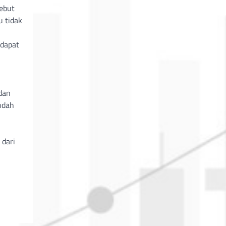
sebut
 tidak
 dapat
dan
ndah
 dari