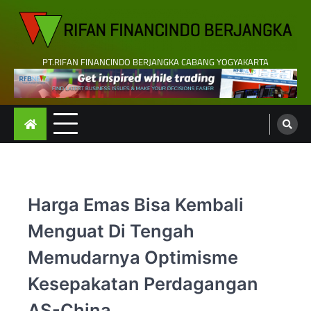
Skip
to
content
PT.RIFAN FINANCINDO BERJANGKA CABANG YOGYAKARTA
Harga Emas Bisa Kembali
Menguat Di Tengah
Memudarnya Optimisme
Kesepakatan Perdagangan
AS-China