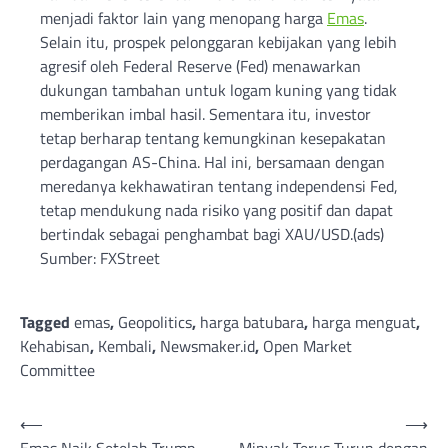
menjadi faktor lain yang menopang harga
Emas
.
Selain itu, prospek pelonggaran kebijakan yang lebih
agresif oleh Federal Reserve (Fed) menawarkan
dukungan tambahan untuk logam kuning yang tidak
memberikan imbal hasil. Sementara itu, investor
tetap berharap tentang kemungkinan kesepakatan
perdagangan AS-China. Hal ini, bersamaan dengan
meredanya kekhawatiran tentang independensi Fed,
tetap mendukung nada risiko yang positif dan dapat
bertindak sebagai penghambat bagi XAU/USD.(ads)
Sumber: FXStreet
Tagged
emas
,
Geopolitics
,
harga batubara
,
harga menguat
,
Kehabisan
,
Kembali
,
Newsmaker.id
,
Open Market
Committee
Post
⟵
⟶
Emas Naik Setelah Trump
Minyak Terus Turun dengan