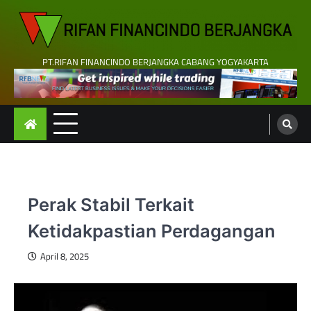
Skip
to
content
PT.RIFAN FINANCINDO BERJANGKA CABANG YOGYAKARTA
Perak Stabil Terkait
Ketidakpastian Perdagangan
April 8, 2025