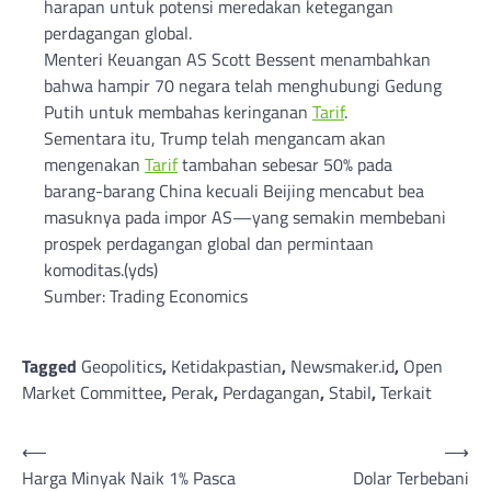
harapan untuk potensi meredakan ketegangan
perdagangan global.
Menteri Keuangan AS Scott Bessent menambahkan
bahwa hampir 70 negara telah menghubungi Gedung
Putih untuk membahas keringanan
Tarif
.
Sementara itu, Trump telah mengancam akan
mengenakan
Tarif
tambahan sebesar 50% pada
barang-barang China kecuali Beijing mencabut bea
masuknya pada impor AS—yang semakin membebani
prospek perdagangan global dan permintaan
komoditas.(yds)
Sumber: Trading Economics
Tagged
Geopolitics
,
Ketidakpastian
,
Newsmaker.id
,
Open
Market Committee
,
Perak
,
Perdagangan
,
Stabil
,
Terkait
Post
⟵
⟶
Harga Minyak Naik 1% Pasca
Dolar Terbebani
navigation