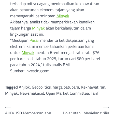
terhadap mitra dagang menimbulkan kekhawatiran
akan penurunan ekonomi tajam yang akan
memengaruhi permintaan
Minyak
.
Akibatnya, analis tidak memperkirakan kenaikan
tajam harga
Minyak
akan berkelanjutan dalam
lingkungan saat ini.
“Meskipun
Pasar
menderita ketidakpastian yang
ekstrem, kami mempertahankan perkiraan kami
untuk
Minyak
mentah Brent menjadi rata-rata $76
per barel pada tahun 2025, turun dari $80 per barel
pada tahun 2024,” tulis analis BMI.
Sumber: Investing.com
Tagged
Anjlok
,
Geopolitics
,
harga batubara
,
Kekhawatiran
,
Minyak
,
Newsmaker.id
,
Open Market Committee
,
Tarif
Post
⟵
⟶
AUD/USD Memperpanjang
Dolar stabil Menjelang rilis