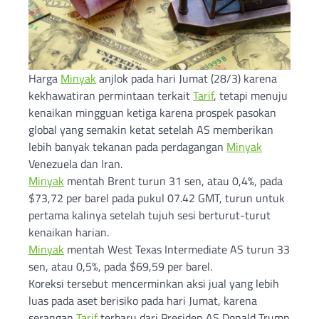
Harga
Minyak
anjlok pada hari Jumat (28/3) karena
kekhawatiran permintaan terkait
Tarif
, tetapi menuju
kenaikan mingguan ketiga karena prospek pasokan
global yang semakin ketat setelah AS memberikan
lebih banyak tekanan pada perdagangan
Minyak
Venezuela dan Iran.
Minyak
mentah Brent turun 31 sen, atau 0,4%, pada
$73,72 per barel pada pukul 07.42 GMT, turun untuk
pertama kalinya setelah tujuh sesi berturut-turut
kenaikan harian.
Minyak
mentah West Texas Intermediate AS turun 33
sen, atau 0,5%, pada $69,59 per barel.
Koreksi tersebut mencerminkan aksi jual yang lebih
luas pada aset berisiko pada hari Jumat, karena
serangan
Tarif
terbaru dari Presiden AS Donald Trump