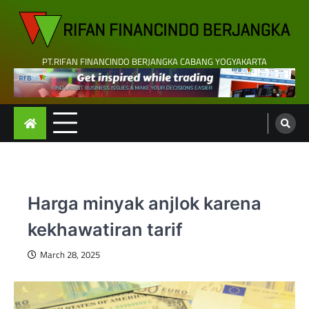
Skip
to
content
PT.RIFAN FINANCINDO BERJANGKA CABANG YOGYAKARTA
Harga minyak anjlok karena
kekhawatiran tarif
March 28, 2025