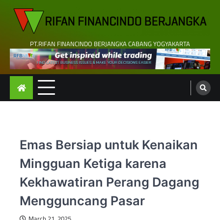
Skip
to
content
PT.RIFAN FINANCINDO BERJANGKA CABANG YOGYAKARTA
Emas Bersiap untuk Kenaikan
Mingguan Ketiga karena
Kekhawatiran Perang Dagang
Mengguncang Pasar
March 21, 2025