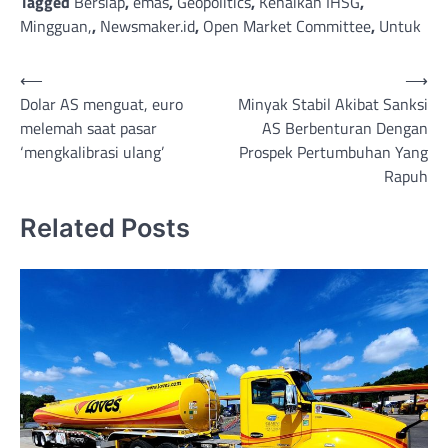
Tagged
Bersiap
,
emas
,
Geopolitics
,
Kenaikan IHSG
,
Mingguan,
,
Newsmaker.id
,
Open Market Committee
,
Untuk
Post
⟵
⟶
Dolar AS menguat, euro
Minyak Stabil Akibat Sanksi
navigation
melemah saat pasar
AS Berbenturan Dengan
‘mengkalibrasi ulang’
Prospek Pertumbuhan Yang
Rapuh
Related Posts