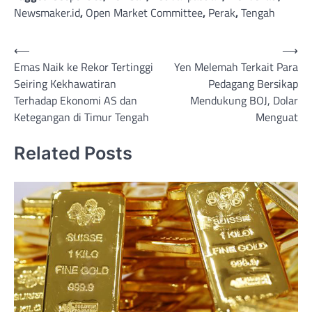
Newsmaker.id
,
Open Market Committee
,
Perak
,
Tengah
Post
⟵
⟶
Emas Naik ke Rekor Tertinggi
Yen Melemah Terkait Para
navigation
Seiring Kekhawatiran
Pedagang Bersikap
Terhadap Ekonomi AS dan
Mendukung BOJ, Dolar
Ketegangan di Timur Tengah
Menguat
Related Posts