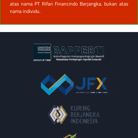
atas nama PT Rifan Financindo Berjangka, bukan atas
nama individu.