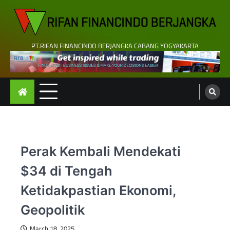
Skip
to
content
PT.RIFAN FINANCINDO BERJANGKA CABANG YOGYAKARTA
Perak Kembali Mendekati
$34 di Tengah
Ketidakpastian Ekonomi,
Geopolitik
March 18, 2025