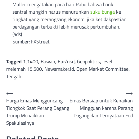
Muller mengatakan pada hari Rabu bahwa bank
sentral mungkin harus menurunkan
suku bunga
ke
tingkat yang merangsang ekonomi jika ketidakpastian
perdagangan terbukti lebih merusak pertumbuhan.
(ads)
Sumber: FXStreet
Tagged
1,1400
,
Bawah
,
Eur/usd
,
Geopolitics
,
level
melemah 15.500
,
Newsmaker.id
,
Open Market Committee
,
Tengah
Post
⟵
⟶
Harga Emas Mengguncang
Emas Bersiap untuk Kenaikan
navigation
Tiongkok Saat Perang Dagang
Mingguan karena Perang
Trump Menaikkan
Dagang dan Pernyataan Fed
Spekulasinya