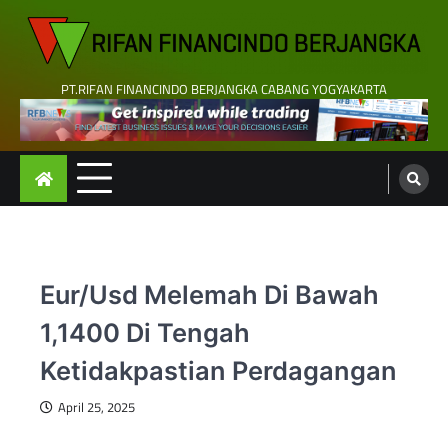
Skip
to
content
PT.RIFAN FINANCINDO BERJANGKA CABANG YOGYAKARTA
Eur/Usd Melemah Di Bawah
1,1400 Di Tengah
Ketidakpastian Perdagangan
April 25, 2025