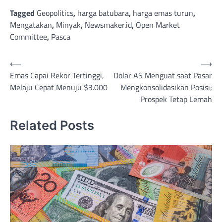
Tagged
Geopolitics
,
harga batubara
,
harga emas turun
,
Mengatakan
,
Minyak
,
Newsmaker.id
,
Open Market
Committee
,
Pasca
Post
⟵
⟶
Emas Capai Rekor Tertinggi,
Dolar AS Menguat saat Pasar
navigation
Melaju Cepat Menuju $3.000
Mengkonsolidasikan Posisi;
Prospek Tetap Lemah
Related Posts