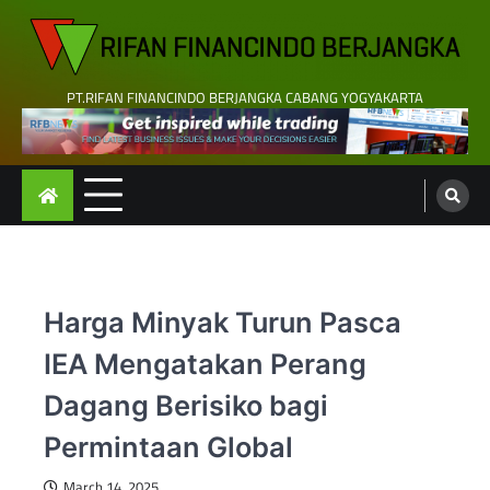
Skip
to
content
PT.RIFAN FINANCINDO BERJANGKA CABANG YOGYAKARTA
Harga Minyak Turun Pasca
IEA Mengatakan Perang
Dagang Berisiko bagi
Permintaan Global
March 14, 2025