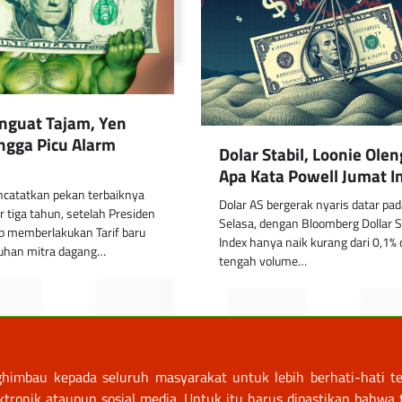
nguat Tajam, Yen
ingga Picu Alarm
Dolar Stabil, Loonie Olen
Apa Kata Powell Jumat In
ncatatkan pekan terbaiknya
Dolar AS bergerak nyaris datar pad
 tiga tahun, setelah Presiden
Selasa, dengan Bloomberg Dollar 
p memberlakukan Tarif baru
Index hanya naik kurang dari 0,1% 
luhan mitra dagang…
tengah volume…
himbau kepada seluruh masyarakat untuk lebih berhati-hati te
nik ataupun sosial media. Untuk itu harus dipastikan bahwa tr