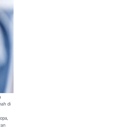
a
mah di
opa,
ran