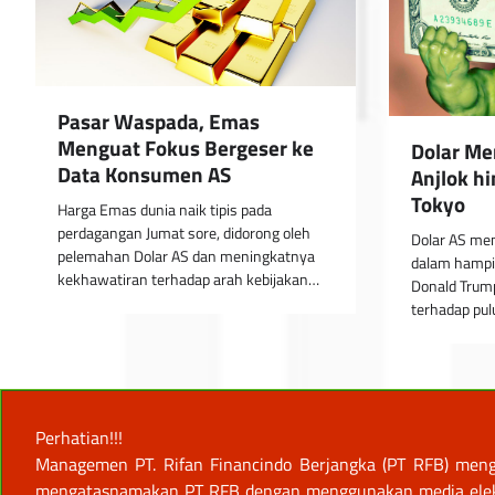
Pasar Waspada, Emas
Menguat Fokus Bergeser ke
Dolar Me
Data Konsumen AS
Anjlok h
Tokyo
Harga Emas dunia naik tipis pada
perdagangan Jumat sore, didorong oleh
Dolar AS me
pelemahan Dolar AS dan meningkatnya
dalam hampir
kekhawatiran terhadap arah kebijakan…
Donald Trum
terhadap pu
Perhatian!!!
Managemen PT. Rifan Financindo Berjangka (PT RFB) meng
mengatasnamakan PT RFB dengan menggunakan media elektro