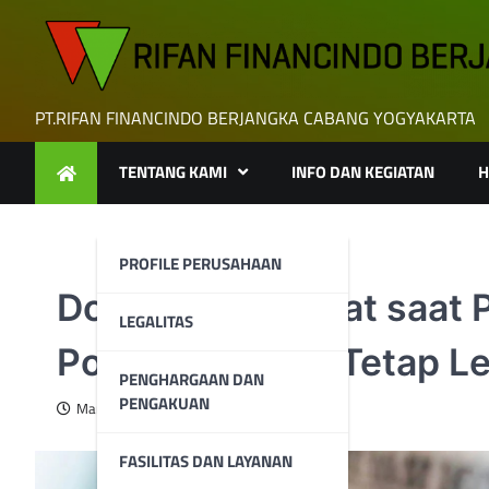
Skip
to
content
PT.RIFAN FINANCINDO BERJANGKA CABANG YOGYAKARTA
TENTANG KAMI
INFO DAN KEGIATAN
H
PROFILE PERUSAHAAN
Dolar AS Menguat saat 
LEGALITAS
Posisi; Prospek Tetap 
PENGHARGAAN DAN
PENGAKUAN
March 14, 2025
FASILITAS DAN LAYANAN