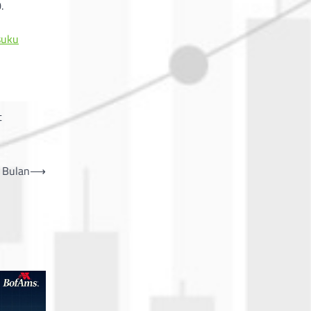
.
suku
t
4 Bulan
⟶