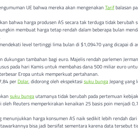
 pengumuman UE bahwa mereka akan mengenakan
Tarif
balasan pa
an bahwa harga produsen AS secara tak terduga tidak berubah s
ungkin membuat harga tetap rendah dalam beberapa bulan mend
.
mendekati level tertinggi lima bulan di $1,09470 yang dicapai di 
an dukungan tambahan bagi euro. Majelis rendah parlemen Jerma
usus pada hari Kamis untuk membahas dana 500 miliar euro untu
 terbesar Eropa untuk memperkuat pertahanan.
7,84 per
Dolar
, didorong oleh ekspektasi
suku bunga
Jepang yang l
ankan
suku bunga
utamanya tidak berubah pada pertemuan kebija
ei oleh Reuters memperkirakan kenaikan 25 basis poin menjadi 0,
 menunjukkan harga konsumen AS naik sedikit lebih rendah dari
itawarkannya bisa jadi bersifat sementara karena data tersebut ti