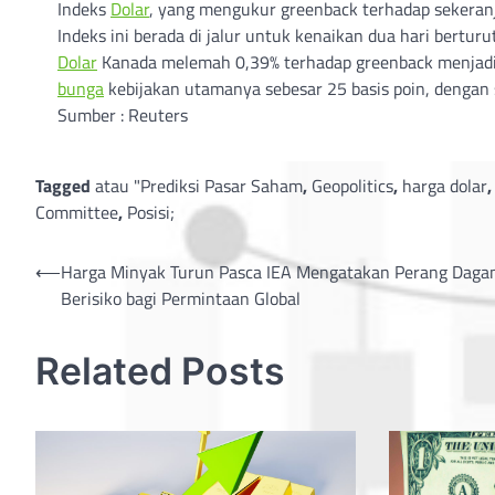
Indeks
Dolar
, yang mengukur greenback terhadap sekeran
Indeks ini berada di jalur untuk kenaikan dua hari berturu
Dolar
Kanada melemah 0,39% terhadap greenback menjad
bunga
kebijakan utamanya sebesar 25 basis poin, dengan
Sumber : Reuters
Tagged
atau "Prediksi Pasar Saham
,
Geopolitics
,
harga dolar
Committee
,
Posisi;
Post
⟵
Harga Minyak Turun Pasca IEA Mengatakan Perang Daga
Berisiko bagi Permintaan Global
navigation
Related Posts