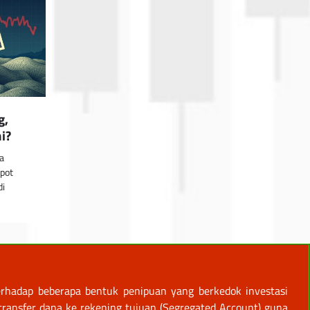
g,
i?
a
Spot
di
rhadap beberapa bentuk penipuan yang berkedok investasi
ansfer dana ke rekening tujuan (Segregated Account) guna