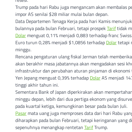
resesi.
Trump pada hari Rabu juga mengancam akan membalas
impor AS senilai $28 miliar mulai bulan depan.
Data Departemen Tenaga Kerja pada hari Kamis menunjukk
bulannya pada bulan Februari, tetapi prospek
Tarif
tidak m
Dolar
menguat 0,11% menjadi 0,883 terhadap franc Swiss
Euro turun 0,28% menjadi $1,0856 terhadap
Dolar
tetapi 
minggu.
Rencana pengaturan ulang fiskal Jerman telah memberik
akan berakhir masa jabatannya akan mengadakan sesi kh
infrastruktur dan perubahan aturan pinjaman di ekonomi
Yen Jepang menguat 0,39% terhadap
Dolar
AS menjadi 14
tinggi akhir tahun ini.
Sementara Bank of Japan diperkirakan akan mempertah
minggu depan, lebih dari dua pertiga ekonom yang disurv
pada kuartal ketiga, kemungkinan besar pada bulan Juli.
Pasar
mata uang juga memproses data dari hari Rabu yang
diharapkan pada bulan Februari, tetapi keringanan yang d
sepenuhnya menangkap rentetan
Tarif
Trump.