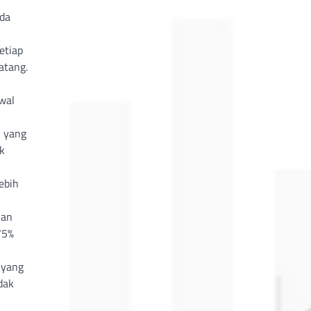
da
etiap
atang.
awal
n yang
k
ebih
kan
75%
 yang
dak