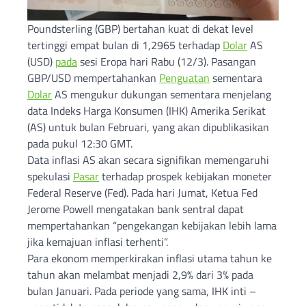
Poundsterling (GBP) bertahan kuat di dekat level
tertinggi empat bulan di 1,2965 terhadap
Dolar
AS
(USD)
pada
sesi Eropa hari Rabu (12/3). Pasangan
GBP/USD mempertahankan
Penguatan
sementara
Dolar
AS mengukur dukungan sementara menjelang
data Indeks Harga Konsumen (IHK) Amerika Serikat
(AS) untuk bulan Februari, yang akan dipublikasikan
pada pukul 12:30 GMT.
Data inflasi AS akan secara signifikan memengaruhi
spekulasi
Pasar
terhadap prospek kebijakan moneter
Federal Reserve (Fed). Pada hari Jumat, Ketua Fed
Jerome Powell mengatakan bank sentral dapat
mempertahankan “pengekangan kebijakan lebih lama
jika kemajuan inflasi terhenti”.
Para ekonom memperkirakan inflasi utama tahun ke
tahun akan melambat menjadi 2,9% dari 3% pada
bulan Januari. Pada periode yang sama, IHK inti –