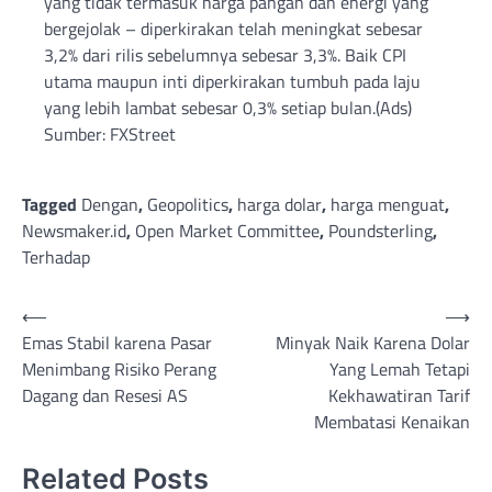
yang tidak termasuk harga pangan dan energi yang
bergejolak – diperkirakan telah meningkat sebesar
3,2% dari rilis sebelumnya sebesar 3,3%. Baik CPI
utama maupun inti diperkirakan tumbuh pada laju
yang lebih lambat sebesar 0,3% setiap bulan.(Ads)
Sumber: FXStreet
Tagged
Dengan
,
Geopolitics
,
harga dolar
,
harga menguat
,
Newsmaker.id
,
Open Market Committee
,
Poundsterling
,
Terhadap
Post
⟵
⟶
Emas Stabil karena Pasar
Minyak Naik Karena Dolar
navigation
Menimbang Risiko Perang
Yang Lemah Tetapi
Dagang dan Resesi AS
Kekhawatiran Tarif
Membatasi Kenaikan
Related Posts