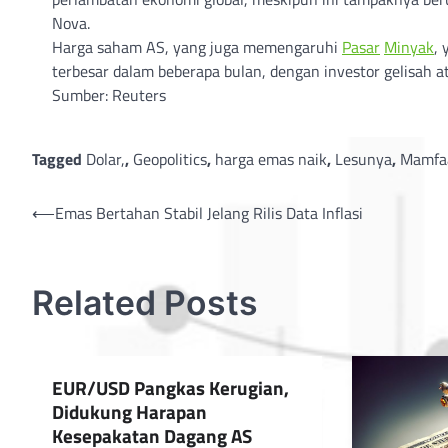
Nova.
Harga saham AS, yang juga memengaruhi
Pasar
Minyak
,
terbesar dalam beberapa bulan, dengan investor gelisah 
Sumber: Reuters
Tagged
Dolar,
,
Geopolitics
,
harga emas naik
,
Lesunya
,
Mamfa
Post
⟵
Emas Bertahan Stabil Jelang Rilis Data Inflasi
navigation
Related Posts
EUR/USD Pangkas Kerugian,
Didukung Harapan
Kesepakatan Dagang AS