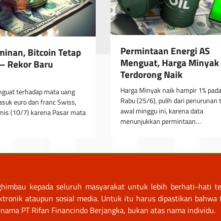
Permintaan Energi AS
minan, Bitcoin Tetap
Menguat, Harga Minyak 
 – Rekor Baru
Terdorong Naik
Harga Minyak naik hampir 1% pada
nguat terhadap mata uang
Rabu (25/6), pulih dari penurunan 
suk euro dan franc Swiss,
awal minggu ini, karena data
mis (10/7) karena Pasar mata
menunjukkan permintaan…
himbau kepada seluruh masyarakat untuk lebih berhati-hati te
nik ataupun sosial media. Untuk itu harus dipastikan bahwa tr
nama PT Rifan Financindo Berjangka, bukan atas nama individu.