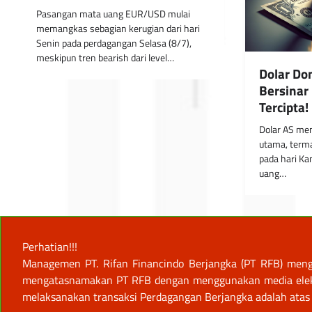
Pasangan mata uang EUR/USD mulai
memangkas sebagian kerugian dari hari
Senin pada perdagangan Selasa (8/7),
meskipun tren bearish dari level…
Dolar Do
Bersinar
Tercipta!
Dolar AS me
utama, terma
pada hari Ka
uang…
Perhatian!!!
Managemen PT. Rifan Financindo Berjangka (PT RFB) meng
mengatasnamakan PT RFB dengan menggunakan media elektro
melaksanakan transaksi Perdagangan Berjangka adalah atas 