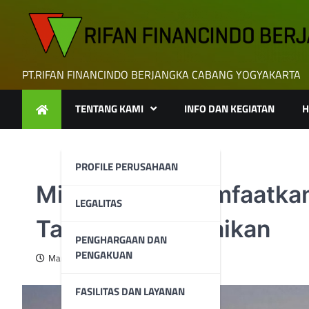
Skip
to
content
PT.RIFAN FINANCINDO BERJANGKA CABANG YOGYAKARTA
TENTANG KAMI
INFO DAN KEGIATAN
H
PROFILE PERUSAHAAN
Minyak Naik Mamfaatkan
LEGALITAS
Tarif Batasi Kenaikan
PENGHARGAAN DAN
PENGAKUAN
March 12, 2025
FASILITAS DAN LAYANAN