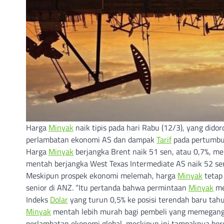
Harga
Minyak
naik tipis pada hari Rabu (12/3), yang dido
perlambatan ekonomi AS dan dampak
Tarif
pada pertumbu
Harga
Minyak
berjangka Brent naik 51 sen, atau 0,7%, m
mentah berjangka West Texas Intermediate AS naik 52 sen
Meskipun prospek ekonomi melemah, harga
Minyak
tetap 
senior di ANZ. “Itu pertanda bahwa permintaan
Minyak
me
Indeks
Dolar
yang turun 0,5% ke posisi terendah baru ta
Minyak
mentah lebih murah bagi pembeli yang memegang
perlambatan ekonomi global, meskipun ini tampaknya ber