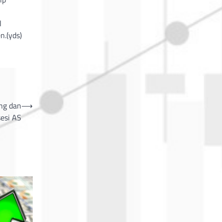
l
.(yds)
ng dan
⟶
esi AS