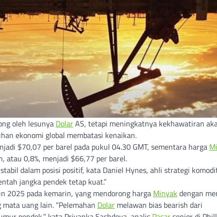
rong oleh lesunya
Dolar
AS, tetapi meningkatnya kekhawatiran ak
han ekonomi global membatasi kenaikan.
enjadi $70,07 per barel pada pukul 04.30 GMT, sementara harga
M
, atau 0,8%, menjadi $66,77 per barel.
stabil dalam posisi positif, kata Daniel Hynes, ahli strategi komodi
ntah jangka pendek tetap kuat.”
hun 2025 pada kemarin, yang mendorong harga
Minyak
dengan me
 mata uang lain. “Pelemahan
Dolar
melawan bias bearish dari
umur pendek,” kata Priyanka Sachdeva, analis
Pasar
senior di Phill