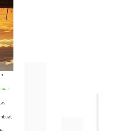
an
inyak
tas
mbuat
ip