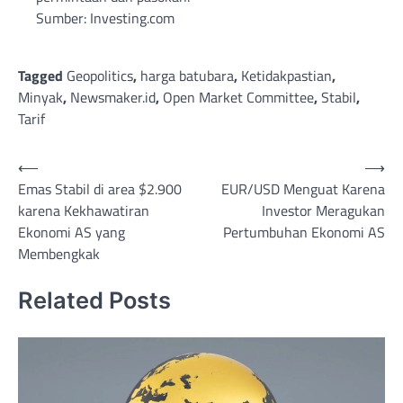
Sumber: Investing.com
Tagged
Geopolitics
,
harga batubara
,
Ketidakpastian
,
Minyak
,
Newsmaker.id
,
Open Market Committee
,
Stabil
,
Tarif
Post
⟵
⟶
Emas Stabil di area $2.900
EUR/USD Menguat Karena
navigation
karena Kekhawatiran
Investor Meragukan
Ekonomi AS yang
Pertumbuhan Ekonomi AS
Membengkak
Related Posts