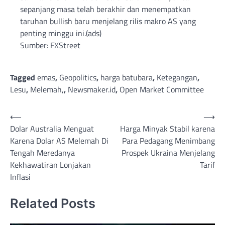
sepanjang masa telah berakhir dan menempatkan
taruhan bullish baru menjelang rilis makro AS yang
penting minggu ini.(ads)
Sumber: FXStreet
Tagged
emas
,
Geopolitics
,
harga batubara
,
Ketegangan
,
Lesu
,
Melemah,
,
Newsmaker.id
,
Open Market Committee
Post
⟵
⟶
Dolar Australia Menguat
Harga Minyak Stabil karena
navigation
Karena Dolar AS Melemah Di
Para Pedagang Menimbang
Tengah Meredanya
Prospek Ukraina Menjelang
Kekhawatiran Lonjakan
Tarif
Inflasi
Related Posts