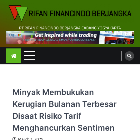
Skip
to
content
PT.RIFAN FINANCINDO BERJANGKA CABANG YOGYAKARTA
Minyak Membukukan
Kerugian Bulanan Terbesar
Disaat Risiko Tarif
Menghancurkan Sentimen
March 1, 2025