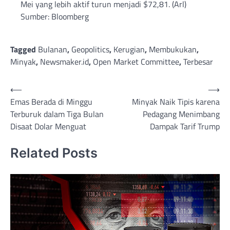
Mei yang lebih aktif turun menjadi $72,81. (Arl)
Sumber: Bloomberg
Tagged
Bulanan
,
Geopolitics
,
Kerugian
,
Membukukan
,
Minyak
,
Newsmaker.id
,
Open Market Committee
,
Terbesar
Post
⟵
⟶
Emas Berada di Minggu
Minyak Naik Tipis karena
navigation
Terburuk dalam Tiga Bulan
Pedagang Menimbang
Disaat Dolar Menguat
Dampak Tarif Trump
Related Posts