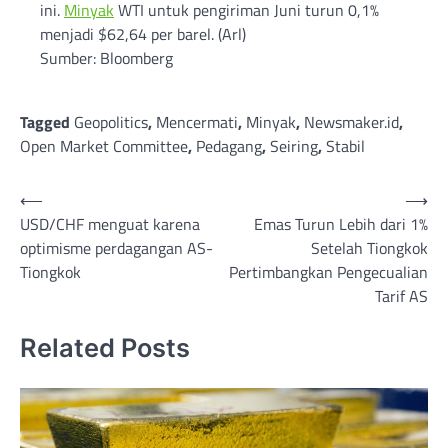
ini.
Minyak
WTI untuk pengiriman Juni turun 0,1%
menjadi $62,64 per barel. (Arl)
Sumber: Bloomberg
Tagged
Geopolitics
,
Mencermati
,
Minyak
,
Newsmaker.id
,
Open Market Committee
,
Pedagang
,
Seiring
,
Stabil
Post
⟵
⟶
USD/CHF menguat karena
Emas Turun Lebih dari 1%
navigation
optimisme perdagangan AS-
Setelah Tiongkok
Tiongkok
Pertimbangkan Pengecualian
Tarif AS
Related Posts