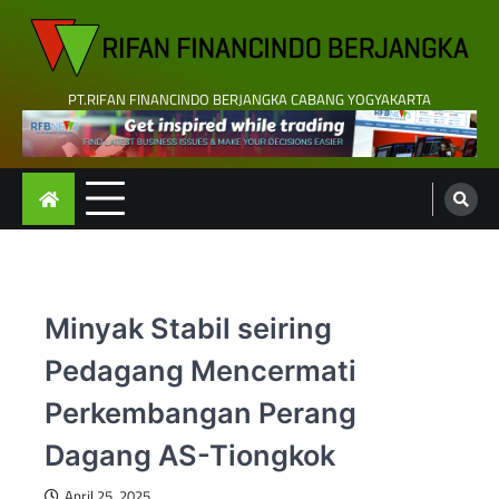
Skip
to
content
PT.RIFAN FINANCINDO BERJANGKA CABANG YOGYAKARTA
Minyak Stabil seiring
Pedagang Mencermati
Perkembangan Perang
Dagang AS-Tiongkok
April 25, 2025