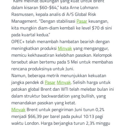
“Kami melihat dukungan yang kuat untuk Brent
dalam kisaran $60-$64,” kata Arne Lohmann
Rasmussen, kepala analis di A/S Global Risk
Management. “Dengan stabilisasi
Pasar
keuangan,
kita mungkin diam-diam kembali ke level $70 di sini
pada kuartal kedua.”
OPEC+ telah menambah hambatan bearish dengan
meningkatkan produksi
Minyak
yang menganggur,
memicu kekhawatiran kelebihan pasokan. Kelompok
tersebut akan bertemu pada 5 Mei untuk membahas
rencana produksinya untuk Juni.
Namun, beberapa metrik menunjukkan kekuatan
jangka pendek di
Pasar
Minyak
. Selisih harga untuk
patokan global Brent dan WTI telah melebar bulan ini
dalam struktur backwardation yang bullish, yang
menandakan pasokan yang ketat.
Minyak
Brent untuk pengiriman Juni turun 0,2%
menjadi $66,39 per barel pada pukul 10:13 pagi
waktu London. Harga berjangka turun 2,3% minggu