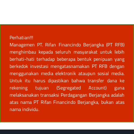
Perhatian!!!
Managemen PT. Rifan Financindo Berjangka (PT RFB)
menghimbau kepada seluruh masyarakat untuk lebih
berhati-hati terhadap beberapa bentuk penipuan yang
berkedok investasi mengatasnamakan PT RFB dengan
menggunakan media elektronik ataupun sosial media.
Untuk itu harus dipastikan bahwa transfer dana ke
rekening tujuan (Segregated Account) guna
melaksanakan transaksi Perdagangan Berjangka adalah
atas nama PT Rifan Financindo Berjangka, bukan atas
nama individu.