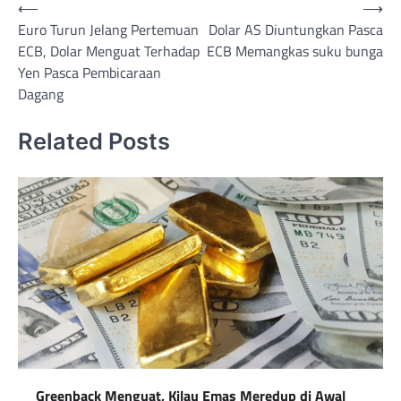
Post
⟵
⟶
Euro Turun Jelang Pertemuan
Dolar AS Diuntungkan Pasca
navigation
ECB, Dolar Menguat Terhadap
ECB Memangkas suku bunga
Yen Pasca Pembicaraan
Dagang
Related Posts
Greenback Menguat, Kilau Emas Meredup di Awal