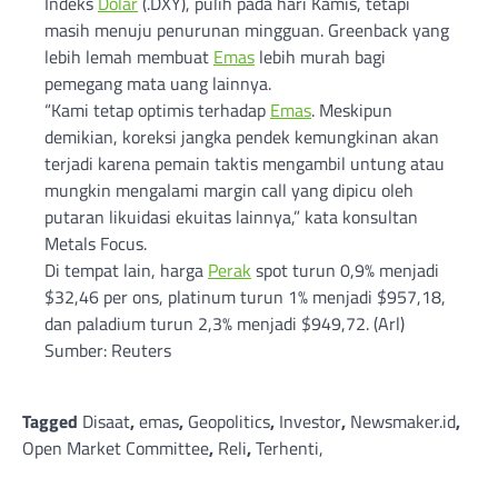
Indeks
Dolar
(.DXY), pulih pada hari Kamis, tetapi
masih menuju penurunan mingguan. Greenback yang
lebih lemah membuat
Emas
lebih murah bagi
pemegang mata uang lainnya.
“Kami tetap optimis terhadap
Emas
. Meskipun
demikian, koreksi jangka pendek kemungkinan akan
terjadi karena pemain taktis mengambil untung atau
mungkin mengalami margin call yang dipicu oleh
putaran likuidasi ekuitas lainnya,” kata konsultan
Metals Focus.
Di tempat lain, harga
Perak
spot turun 0,9% menjadi
$32,46 per ons, platinum turun 1% menjadi $957,18,
dan paladium turun 2,3% menjadi $949,72. (Arl)
Sumber: Reuters
Tagged
Disaat
,
emas
,
Geopolitics
,
Investor
,
Newsmaker.id
,
Open Market Committee
,
Reli
,
Terhenti,