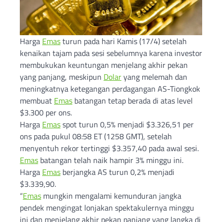
Harga
Emas
turun pada hari Kamis (17/4) setelah
kenaikan tajam pada sesi sebelumnya karena investor
membukukan keuntungan menjelang akhir pekan
yang panjang, meskipun
Dolar
yang melemah dan
meningkatnya ketegangan perdagangan AS-Tiongkok
membuat
Emas
batangan tetap berada di atas level
$3.300 per ons.
Harga
Emas
spot turun 0,5% menjadi $3.326,51 per
ons pada pukul 08:58 ET (1258 GMT), setelah
menyentuh rekor tertinggi $3.357,40 pada awal sesi.
Emas
batangan telah naik hampir 3% minggu ini.
Harga
Emas
berjangka AS turun 0,2% menjadi
$3.339,90.
“
Emas
mungkin mengalami kemunduran jangka
pendek mengingat lonjakan spektakulernya minggu
ini dan menjelang akhir pekan panjang yang langka di