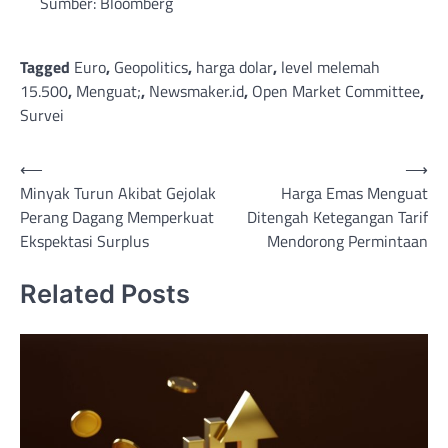
Sumber: Bloomberg
Tagged
Euro
,
Geopolitics
,
harga dolar
,
level melemah
15.500
,
Menguat;
,
Newsmaker.id
,
Open Market Committee
,
Survei
Post
⟵
⟶
Minyak Turun Akibat Gejolak
Harga Emas Menguat
navigation
Perang Dagang Memperkuat
Ditengah Ketegangan Tarif
Ekspektasi Surplus
Mendorong Permintaan
Related Posts