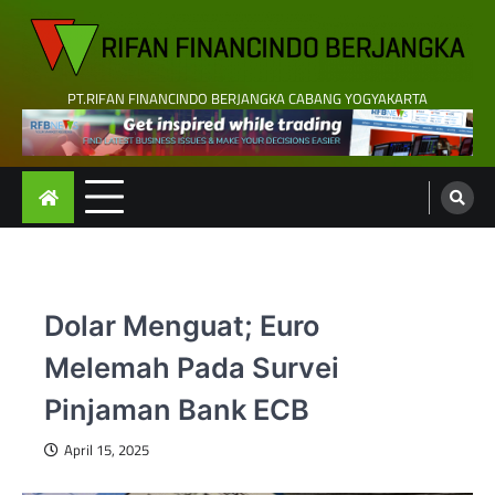
Skip
to
content
PT.RIFAN FINANCINDO BERJANGKA CABANG YOGYAKARTA
Dolar Menguat; Euro
Melemah Pada Survei
Pinjaman Bank ECB
April 15, 2025