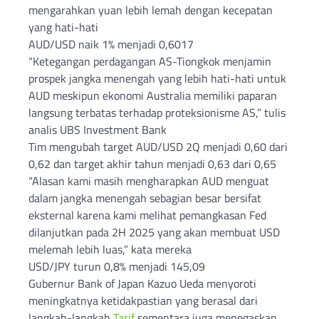
mengarahkan yuan lebih lemah dengan kecepatan
yang hati-hati
AUD/USD naik 1% menjadi 0,6017
“Ketegangan perdagangan AS-Tiongkok menjamin
prospek jangka menengah yang lebih hati-hati untuk
AUD meskipun ekonomi Australia memiliki paparan
langsung terbatas terhadap proteksionisme AS,” tulis
analis UBS Investment Bank
Tim mengubah target AUD/USD 2Q menjadi 0,60 dari
0,62 dan target akhir tahun menjadi 0,63 dari 0,65
“Alasan kami masih mengharapkan AUD menguat
dalam jangka menengah sebagian besar bersifat
eksternal karena kami melihat pemangkasan Fed
dilanjutkan pada 2H 2025 yang akan membuat USD
melemah lebih luas,” kata mereka
USD/JPY turun 0,8% menjadi 145,09
Gubernur Bank of Japan Kazuo Ueda menyoroti
meningkatnya ketidakpastian yang berasal dari
langkah-langkah
Tarif
sementara juga menegaskan