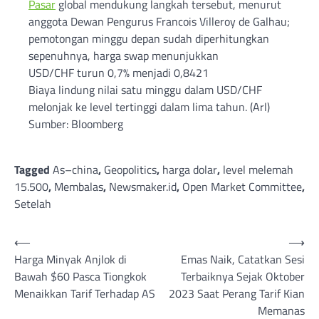
Pasar
global mendukung langkah tersebut, menurut
anggota Dewan Pengurus Francois Villeroy de Galhau;
pemotongan minggu depan sudah diperhitungkan
sepenuhnya, harga swap menunjukkan
USD/CHF turun 0,7% menjadi 0,8421
Biaya lindung nilai satu minggu dalam USD/CHF
melonjak ke level tertinggi dalam lima tahun. (Arl)
Sumber: Bloomberg
Tagged
As–china
,
Geopolitics
,
harga dolar
,
level melemah
15.500
,
Membalas
,
Newsmaker.id
,
Open Market Committee
,
Setelah
Post
⟵
⟶
Harga Minyak Anjlok di
Emas Naik, Catatkan Sesi
navigation
Bawah $60 Pasca Tiongkok
Terbaiknya Sejak Oktober
Menaikkan Tarif Terhadap AS
2023 Saat Perang Tarif Kian
Memanas