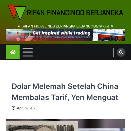
Skip
to
content
PT.RIFAN FINANCINDO BERJANGKA CABANG YOGYAKARTA
Dolar Melemah Setelah China
Membalas Tarif, Yen Menguat
April 9, 2025