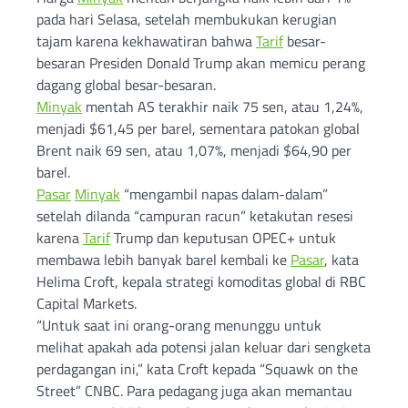
pada hari Selasa, setelah membukukan kerugian
tajam karena kekhawatiran bahwa
Tarif
besar-
besaran Presiden Donald Trump akan memicu perang
dagang global besar-besaran.
Minyak
mentah AS terakhir naik 75 sen, atau 1,24%,
menjadi $61,45 per barel, sementara patokan global
Brent naik 69 sen, atau 1,07%, menjadi $64,90 per
barel.
Pasar
Minyak
“mengambil napas dalam-dalam”
setelah dilanda “campuran racun” ketakutan resesi
karena
Tarif
Trump dan keputusan OPEC+ untuk
membawa lebih banyak barel kembali ke
Pasar
, kata
Helima Croft, kepala strategi komoditas global di RBC
Capital Markets.
“Untuk saat ini orang-orang menunggu untuk
melihat apakah ada potensi jalan keluar dari sengketa
perdagangan ini,” kata Croft kepada “Squawk on the
Street” CNBC. Para pedagang juga akan memantau