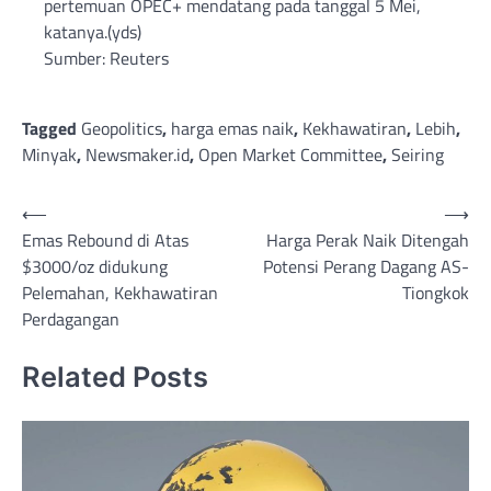
pertemuan OPEC+ mendatang pada tanggal 5 Mei,
katanya.(yds)
Sumber: Reuters
Tagged
Geopolitics
,
harga emas naik
,
Kekhawatiran
,
Lebih
,
Minyak
,
Newsmaker.id
,
Open Market Committee
,
Seiring
Post
⟵
⟶
Emas Rebound di Atas
Harga Perak Naik Ditengah
navigation
$3000/oz didukung
Potensi Perang Dagang AS-
Pelemahan, Kekhawatiran
Tiongkok
Perdagangan
Related Posts