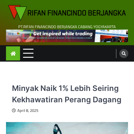
Skip
to
content
PT.RIFAN FINANCINDO BERJANGKA CABANG YOGYAKARTA
Minyak Naik 1% Lebih Seiring
Kekhawatiran Perang Dagang
April 8, 2025