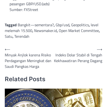
pasangan GBP/USD.(ads)
Sumber: FXStreet
Tagged
Bangkit—sementara?
,
Gbp/usd
,
Geopolitics
,
level
melemah 15.500
,
Newsmaker.id
,
Open Market Committee
,
Satu
,
Terendah
Post
⟵
⟶
Minyak Anjlok karena Risiko
Indeks Dolar Stabil di Tengah
navigation
Perdagangan Meningkat dan
Kekhawatiran Perang Dagang
Saudi Pangkas Harga
Related Posts