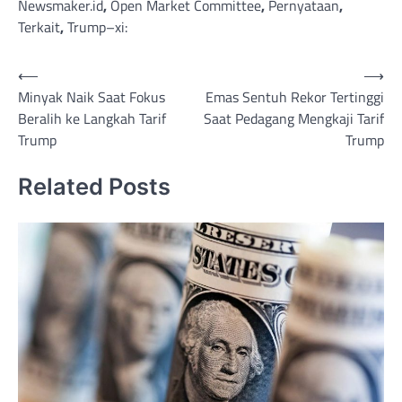
Newsmaker.id
,
Open Market Committee
,
Pernyataan
,
Terkait
,
Trump–xi:
Post
⟵
⟶
Minyak Naik Saat Fokus
Emas Sentuh Rekor Tertinggi
navigation
Beralih ke Langkah Tarif
Saat Pedagang Mengkaji Tarif
Trump
Trump
Related Posts