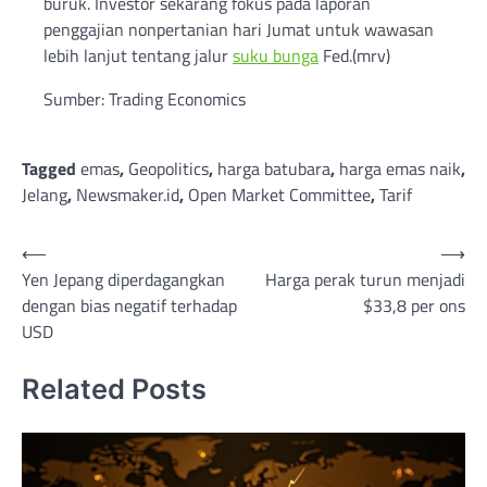
buruk. Investor sekarang fokus pada laporan
penggajian nonpertanian hari Jumat untuk wawasan
lebih lanjut tentang jalur
suku bunga
Fed.(mrv)
Sumber: Trading Economics
Tagged
emas
,
Geopolitics
,
harga batubara
,
harga emas naik
,
Jelang
,
Newsmaker.id
,
Open Market Committee
,
Tarif
Post
⟵
⟶
Yen Jepang diperdagangkan
Harga perak turun menjadi
navigation
dengan bias negatif terhadap
$33,8 per ons
USD
Related Posts