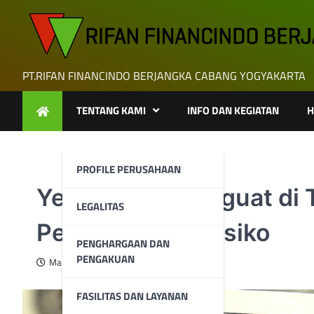
Skip
to
content
PT.RIFAN FINANCINDO BERJANGKA CABANG YOGYAKARTA
TENTANG KAMI
INFO DAN KEGIATAN
H
PROFILE PERUSAHAAN
Yen Sedikit Menguat di
LEGALITAS
Penghindaran Risiko
PENGHARGAAN DAN
PENGAKUAN
March 31, 2025
FASILITAS DAN LAYANAN