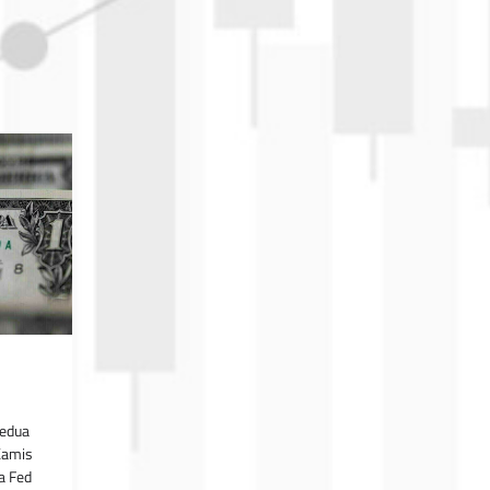
kedua
Kamis
a Fed