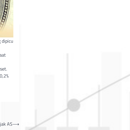
 dipicu
aat
set.
 0,2%
jak AS
⟶