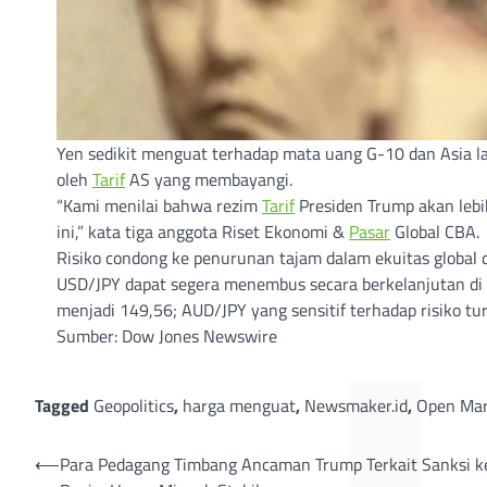
Yen sedikit menguat terhadap mata uang G-10 dan Asia lai
oleh
Tarif
AS yang membayangi.
“Kami menilai bahwa rezim
Tarif
Presiden Trump akan lebi
ini,” kata tiga anggota Riset Ekonomi &
Pasar
Global CBA.
Risiko condong ke penurunan tajam dalam ekuitas global d
USD/JPY dapat segera menembus secara berkelanjutan di
menjadi 149,56; AUD/JPY yang sensitif terhadap risiko tur
Sumber: Dow Jones Newswire
Tagged
Geopolitics
,
harga menguat
,
Newsmaker.id
,
Open Mar
Post
⟵
Para Pedagang Timbang Ancaman Trump Terkait Sanksi k