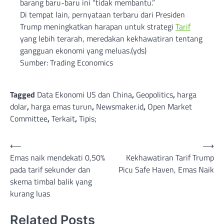
barang baru-baru ini “tidak membantu.”
Di tempat lain, pernyataan terbaru dari Presiden
Trump meningkatkan harapan untuk strategi
Tarif
yang lebih terarah, meredakan kekhawatiran tentang
gangguan ekonomi yang meluas.(yds)
Sumber: Trading Economics
Tagged
Data Ekonomi US dan China
,
Geopolitics
,
harga
dolar
,
harga emas turun
,
Newsmaker.id
,
Open Market
Committee
,
Terkait
,
Tipis;
Post
⟵
⟶
Emas naik mendekati 0,50%
Kekhawatiran Tarif Trump
navigation
pada tarif sekunder dan
Picu Safe Haven, Emas Naik
skema timbal balik yang
kurang luas
Related Posts