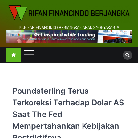
Skip
to
content
PT.RIFAN FINANCINDO BERJANGKA CABANG YOGYAKARTA
Poundsterling Terus
Terkoreksi Terhadap Dolar AS
Saat The Fed
Mempertahankan Kebijakan
Restriktifnya