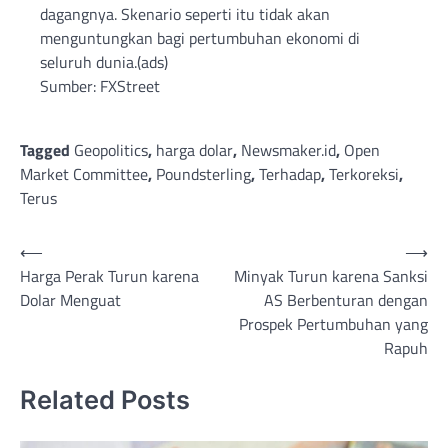
dagangnya. Skenario seperti itu tidak akan
menguntungkan bagi pertumbuhan ekonomi di
seluruh dunia.(ads)
Sumber: FXStreet
Tagged
Geopolitics
,
harga dolar
,
Newsmaker.id
,
Open
Market Committee
,
Poundsterling
,
Terhadap
,
Terkoreksi
,
Terus
Post
⟵
⟶
Harga Perak Turun karena
Minyak Turun karena Sanksi
navigation
Dolar Menguat
AS Berbenturan dengan
Prospek Pertumbuhan yang
Rapuh
Related Posts