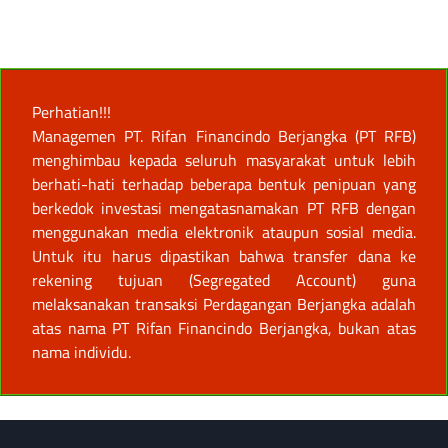
Perhatian!!!
Managemen PT. Rifan Financindo Berjangka (PT RFB)
menghimbau kepada seluruh masyarakat untuk lebih
berhati-hati terhadap beberapa bentuk penipuan yang
berkedok investasi mengatasnamakan PT RFB dengan
menggunakan media elektronik ataupun sosial media.
Untuk itu harus dipastikan bahwa transfer dana ke
rekening tujuan (Segregated Account) guna
melaksanakan transaksi Perdagangan Berjangka adalah
atas nama PT Rifan Financindo Berjangka, bukan atas
nama individu.