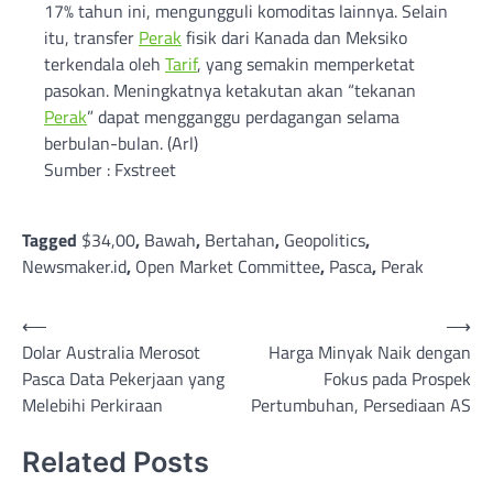
17% tahun ini, mengungguli komoditas lainnya. Selain
itu, transfer
Perak
fisik dari Kanada dan Meksiko
terkendala oleh
Tarif
, yang semakin memperketat
pasokan. Meningkatnya ketakutan akan “tekanan
Perak
” dapat mengganggu perdagangan selama
berbulan-bulan. (Arl)
Sumber : Fxstreet
Tagged
$34,00
,
Bawah
,
Bertahan
,
Geopolitics
,
Newsmaker.id
,
Open Market Committee
,
Pasca
,
Perak
Post
⟵
⟶
Dolar Australia Merosot
Harga Minyak Naik dengan
navigation
Pasca Data Pekerjaan yang
Fokus pada Prospek
Melebihi Perkiraan
Pertumbuhan, Persediaan AS
Related Posts