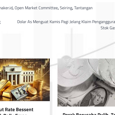
aker.id
,
Open Market Committee
,
Seiring
,
Tantangan
g
Dolar As Menguat Kamis Pagi Jelang Klaim Pengangguran
Stok Ga
ut Rate Bessent
Perak Berusaha Pulih, T