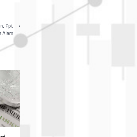
, Ppi,
⟶
s Alam
api