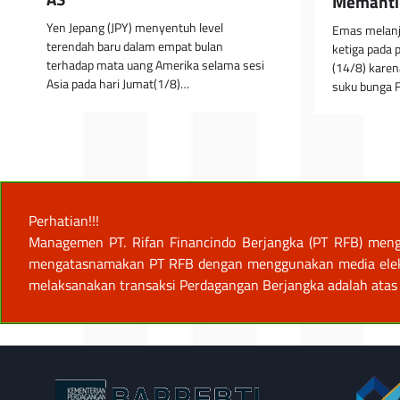
Memanti
Yen Jepang (JPY) menyentuh level
Emas melanj
terendah baru dalam empat bulan
ketiga pada 
terhadap mata uang Amerika selama sesi
(14/8) kare
Asia pada hari Jumat(1/8)…
suku bunga 
Perhatian!!!
Managemen PT. Rifan Financindo Berjangka (PT RFB) meng
mengatasnamakan PT RFB dengan menggunakan media elektro
melaksanakan transaksi Perdagangan Berjangka adalah atas 