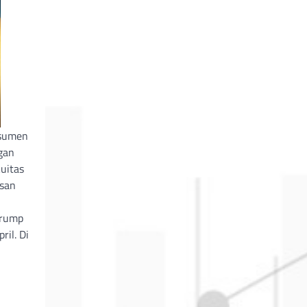
nsumen
gan
uitas
isan
Trump
ril. Di
h