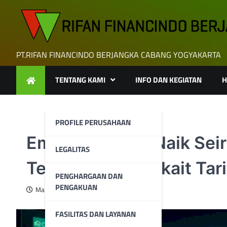
Skip
to
content
PT.RIFAN FINANCINDO BERJANGKA CABANG YOGYAKARTA
TENTANG KAMI
INFO DAN KEGIATAN
H
PROFILE PERUSAHAAN
Emas Bergerak Naik Sei
LEGALITAS
Terhadap Ue Terkait Tari
PENGHARGAAN DAN
PENGAKUAN
March 13, 2025
FASILITAS DAN LAYANAN