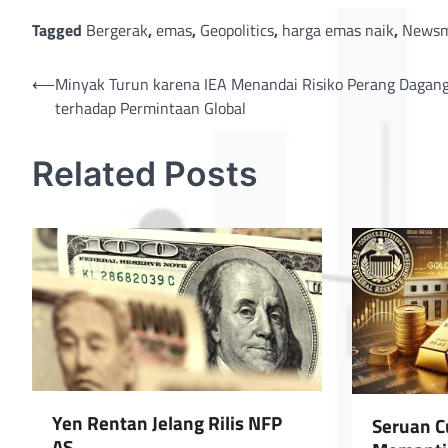
Tagged
Bergerak
,
emas
,
Geopolitics
,
harga emas naik
,
Newsm
Post
⟵
Minyak Turun karena IEA Menandai Risiko Perang Dagan
terhadap Permintaan Global
navigation
Related Posts
Yen Rentan Jelang Rilis NFP
Seruan C
AS