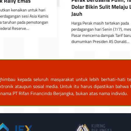
k Rally Emas
Dolar Bikin Sulit Melaju 
utkan kenaikan untuk hari
Jauh
perdagangan sesi Asia Kamis
na taruhan pada pemotongan
Harga Perak masih tertekan pada
Federal Reserve…
perdagangan hari Senin (7/7), mes
Pasar mencerna dampak Tarif bar
diumumkan Presiden AS Donald…
himbau kepada seluruh masyarakat untuk lebih berhati-hati te
nik ataupun sosial media. Untuk itu harus dipastikan bahwa tr
nama PT Rifan Financindo Berjangka, bukan atas nama individu.