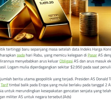
itik tertinggi baru sepanjang masa setelah data Indeks Harga Ko
diharapkan
pada
hari Rabu, yang memicu kelegaan di
Pasar
AS den
 gilirannya menyebabkan arus keluar
Obligasi
AS dan arus masuk ek
sil. Logam mulia diperdagangkan sekitar $2.950 pada saat penul
mlah berita utama geopolitik yang terjadi. Presiden AS Donald 
n
Tarif
timbal balik pada Eropa yang mulai berlaku pada tanggal 2 Ap
Rusia untuk merundingkan kesepakatan gencatan senjata yang tela
n militer AS untuk negara tersebut.(Ads)