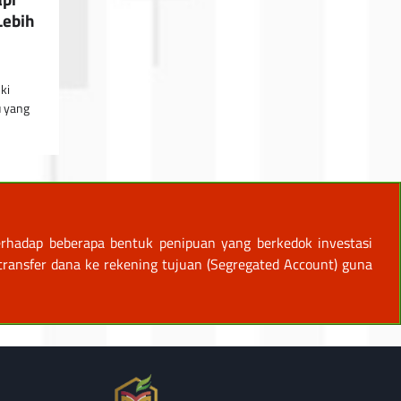
Lebih
ki
u yang
rhadap beberapa bentuk penipuan yang berkedok investasi
ansfer dana ke rekening tujuan (Segregated Account) guna