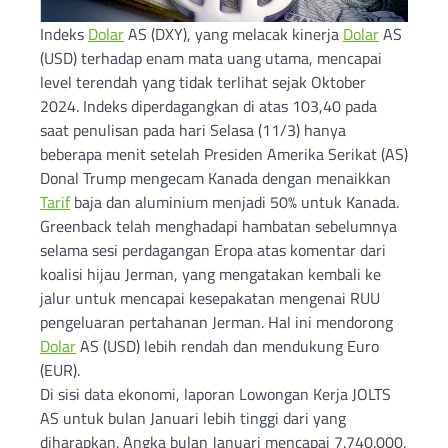
Indeks
Dolar
AS (DXY), yang melacak kinerja
Dolar
AS
(USD) terhadap enam mata uang utama, mencapai
level terendah yang tidak terlihat sejak Oktober
2024. Indeks diperdagangkan di atas 103,40 pada
saat penulisan pada hari Selasa (11/3) hanya
beberapa menit setelah Presiden Amerika Serikat (AS)
Donal Trump mengecam Kanada dengan menaikkan
Tarif
baja dan aluminium menjadi 50% untuk Kanada.
Greenback telah menghadapi hambatan sebelumnya
selama sesi perdagangan Eropa atas komentar dari
koalisi hijau Jerman, yang mengatakan kembali ke
jalur untuk mencapai kesepakatan mengenai RUU
pengeluaran pertahanan Jerman. Hal ini mendorong
Dolar
AS (USD) lebih rendah dan mendukung Euro
(EUR).
Di sisi data ekonomi, laporan Lowongan Kerja JOLTS
AS untuk bulan Januari lebih tinggi dari yang
diharapkan. Angka bulan Januari mencapai 7.740.000,