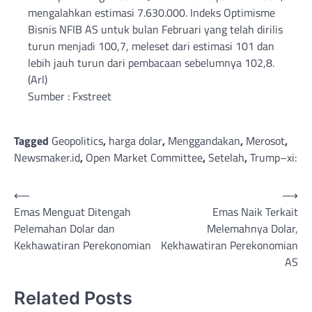
mengalahkan estimasi 7.630.000. Indeks Optimisme
Bisnis NFIB AS untuk bulan Februari yang telah dirilis
turun menjadi 100,7, meleset dari estimasi 101 dan
lebih jauh turun dari pembacaan sebelumnya 102,8.
(Arl)
Sumber : Fxstreet
Tagged
Geopolitics
,
harga dolar
,
Menggandakan
,
Merosot
,
Newsmaker.id
,
Open Market Committee
,
Setelah
,
Trump–xi:
Post
⟵
⟶
Emas Menguat Ditengah
Emas Naik Terkait
navigation
Pelemahan Dolar dan
Melemahnya Dolar,
Kekhawatiran Perekonomian
Kekhawatiran Perekonomian
AS
Related Posts