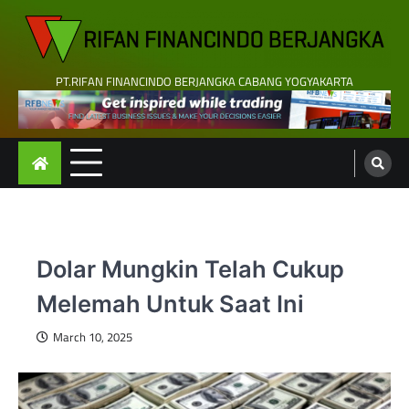
Skip
to
content
PT.RIFAN FINANCINDO BERJANGKA CABANG YOGYAKARTA
Dolar Mungkin Telah Cukup
Melemah Untuk Saat Ini
March 10, 2025