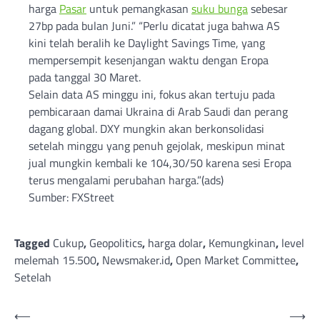
harga
Pasar
untuk pemangkasan
suku bunga
sebesar
27bp pada bulan Juni.” “Perlu dicatat juga bahwa AS
kini telah beralih ke Daylight Savings Time, yang
mempersempit kesenjangan waktu dengan Eropa
pada tanggal 30 Maret.
Selain data AS minggu ini, fokus akan tertuju pada
pembicaraan damai Ukraina di Arab Saudi dan perang
dagang global. DXY mungkin akan berkonsolidasi
setelah minggu yang penuh gejolak, meskipun minat
jual mungkin kembali ke 104,30/50 karena sesi Eropa
terus mengalami perubahan harga.”(ads)
Sumber: FXStreet
Tagged
Cukup
,
Geopolitics
,
harga dolar
,
Kemungkinan
,
level
melemah 15.500
,
Newsmaker.id
,
Open Market Committee
,
Setelah
Post
⟵
⟶