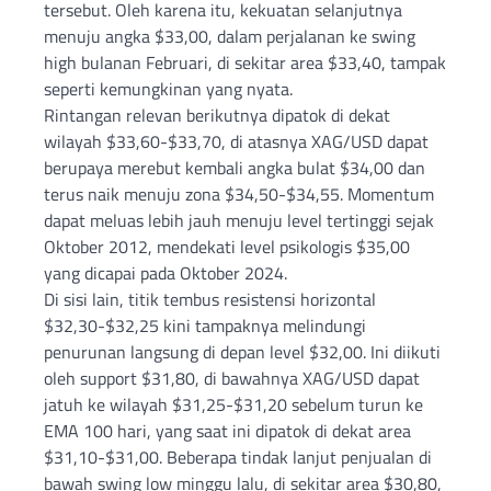
tersebut. Oleh karena itu, kekuatan selanjutnya
menuju angka $33,00, dalam perjalanan ke swing
high bulanan Februari, di sekitar area $33,40, tampak
seperti kemungkinan yang nyata.
Rintangan relevan berikutnya dipatok di dekat
wilayah $33,60-$33,70, di atasnya XAG/USD dapat
berupaya merebut kembali angka bulat $34,00 dan
terus naik menuju zona $34,50-$34,55. Momentum
dapat meluas lebih jauh menuju level tertinggi sejak
Oktober 2012, mendekati level psikologis $35,00
yang dicapai pada Oktober 2024.
Di sisi lain, titik tembus resistensi horizontal
$32,30-$32,25 kini tampaknya melindungi
penurunan langsung di depan level $32,00. Ini diikuti
oleh support $31,80, di bawahnya XAG/USD dapat
jatuh ke wilayah $31,25-$31,20 sebelum turun ke
EMA 100 hari, yang saat ini dipatok di dekat area
$31,10-$31,00. Beberapa tindak lanjut penjualan di
bawah swing low minggu lalu, di sekitar area $30,80,