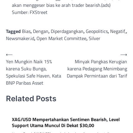
akan menggeser bias ke arah trader bearish.(ads)
Sumber: FXStreet
Tagged
Bias
,
Dengan
,
Diperdagangkan
,
Geopolitics
,
Negatif,
,
Newsmaker.id
,
Open Market Committee
,
Silver
Post
⟵
⟶
Yen Mungkin Naik 15%
Minyak Pangkas Kerugian
navigation
karena Suku Bunga,
karena Pedagang Menimbang
Spekulasi Safe Haven, Kata
Dampak Permintaan dari Tarif
BNP Paribas Asset
Related Posts
XAG/USD Mempertahankan Sentimen Bearish, Level
Support Utama Muncul Di Dekat $30,00