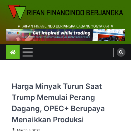
Skip
to
content
PT.RIFAN FINANCINDO BERJANGKA CABANG YOGYAKARTA
Harga Minyak Turun Saat
Trump Memulai Perang
Dagang, OPEC+ Berupaya
Menaikkan Produksi
March 5, 2025