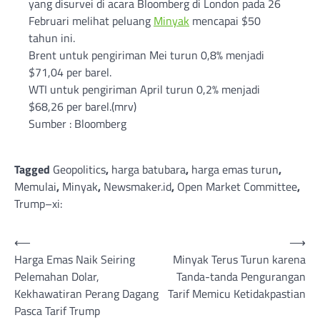
yang disurvei di acara Bloomberg di London pada 26
Februari melihat peluang
Minyak
mencapai $50
tahun ini.
Brent untuk pengiriman Mei turun 0,8% menjadi
$71,04 per barel.
WTI untuk pengiriman April turun 0,2% menjadi
$68,26 per barel.(mrv)
Sumber : Bloomberg
Tagged
Geopolitics
,
harga batubara
,
harga emas turun
,
Memulai
,
Minyak
,
Newsmaker.id
,
Open Market Committee
,
Trump–xi:
Post
⟵
⟶
Harga Emas Naik Seiring
Minyak Terus Turun karena
navigation
Pelemahan Dolar,
Tanda-tanda Pengurangan
Kekhawatiran Perang Dagang
Tarif Memicu Ketidakpastian
Pasca Tarif Trump