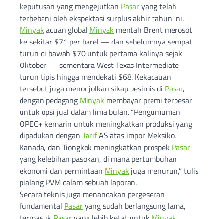
keputusan yang mengejutkan
Pasar
yang telah
terbebani oleh ekspektasi surplus akhir tahun ini.
Minyak
acuan global
Minyak
mentah Brent merosot
ke sekitar $71 per barel — dan sebelumnya sempat
turun di bawah $70 untuk pertama kalinya sejak
Oktober — sementara West Texas Intermediate
turun tipis hingga mendekati $68. Kekacauan
tersebut juga menonjolkan sikap pesimis di
Pasar
,
dengan pedagang
Minyak
membayar premi terbesar
untuk opsi jual dalam lima bulan. “Pengumuman
OPEC+ kemarin untuk meningkatkan produksi yang
dipadukan dengan
Tarif
AS atas impor Meksiko,
Kanada, dan Tiongkok meningkatkan prospek
Pasar
yang kelebihan pasokan, di mana pertumbuhan
ekonomi dan permintaan
Minyak
juga menurun,” tulis
pialang PVM dalam sebuah laporan.
Secara teknis juga menandakan pergeseran
fundamental
Pasar
yang sudah berlangsung lama,
termasuk
Pasar
yang lebih ketat untuk
Minyak