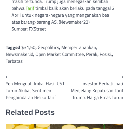
masih tertunda. Trump juga menegaskan kembali
bahwa
Tarif
timbal balik akan berlaku pada tanggal 2
April untuk negara-negara yang mengenakan bea
atas barang-barang AS. (Newsmaker23)
Sumber: FXStreet
Tagged
$31,50
,
Geopolitics
,
Mempertahankan
,
Newsmaker.id
,
Open Market Committee
,
Perak
,
Posisi,
,
Terbatas
Post
⟵
⟶
Yen Menguat, Imbal Hasil UST
Investor Berhati-hati
navigation
Turun Akibat Sentimen
Menjelang Keputusan Tarif
Penghindaran Risiko Tarif
Trump, Harga Emas Turun
Related Posts