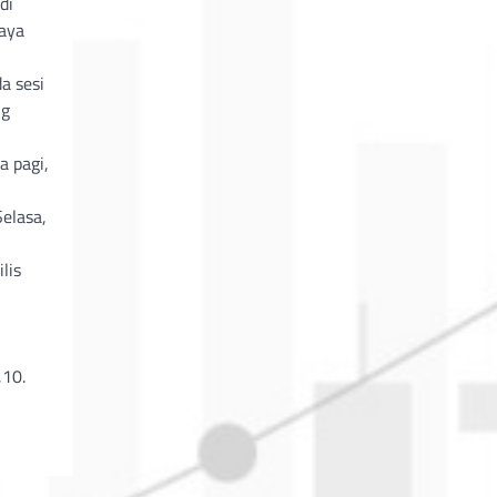
di
saya
a sesi
ng
a pagi,
elasa,
lis
,10.