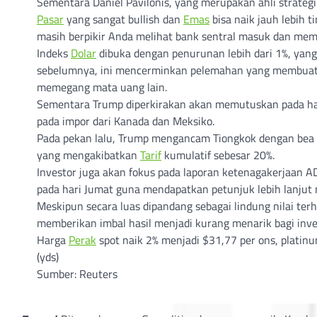
Sementara Daniel Pavilonis, yang merupakan ahli strateg
Pasar
yang sangat bullish dan
Emas
bisa naik jauh lebih 
masih berpikir Anda melihat bank sentral masuk dan memb
Indeks
Dolar
dibuka dengan penurunan lebih dari 1%, yang m
sebelumnya, ini mencerminkan pelemahan yang membua
memegang mata uang lain.
Sementara Trump diperkirakan akan memutuskan pada har
pada impor dari Kanada dan Meksiko.
Pada pekan lalu, Trump mengancam Tiongkok dengan bea m
yang mengakibatkan
Tarif
kumulatif sebesar 20%.
Investor juga akan fokus pada laporan ketenagakerjaan AD
pada hari Jumat guna mendapatkan petunjuk lebih lanjut
Meskipun secara luas dipandang sebagai lindung nilai ter
memberikan imbal hasil menjadi kurang menarik bagi inve
Harga
Perak
spot naik 2% menjadi $31,77 per ons, platin
(yds)
Sumber: Reuters