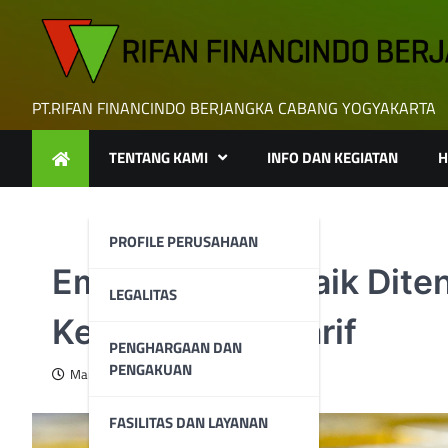
Skip
to
content
PT.RIFAN FINANCINDO BERJANGKA CABANG YOGYAKARTA
TENTANG KAMI
INFO DAN KEGIATAN
H
PROFILE PERUSAHAAN
Emas Kembali Naik Dite
LEGALITAS
Kekhawatiran Tarif
PENGHARGAAN DAN
PENGAKUAN
March 4, 2025
FASILITAS DAN LAYANAN