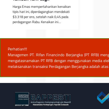
Harga Emas mempertahankan kenaikan
tipis hari ini, diperdagangkan mendekati
$3.318 per ons, setelah naik 0,4% pada
perdagangan Rabu. Kenaikan ini…
Perhatian!!!
Managemen PT. Rifan Financindo Berjangka (PT RFB) meng
mengatasnamakan PT RFB dengan menggunakan media elektro
melaksanakan transaksi Perdagangan Berjangka adalah atas 