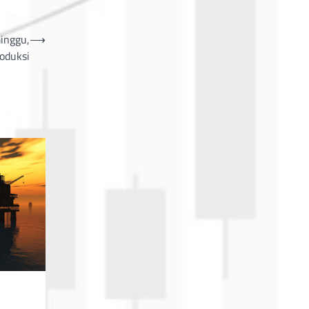
inggu,
⟶
oduksi