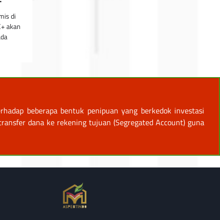
+
mis di
C+ akan
ada
rhadap beberapa bentuk penipuan yang berkedok investasi
ansfer dana ke rekening tujuan (Segregated Account) guna