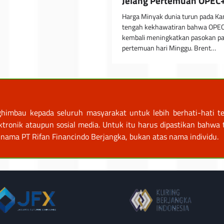
Jelang Pertemuan OPEC
Harga Minyak dunia turun pada Ka
tengah kekhawatiran bahwa OPE
kembali meningkatkan pasokan p
pertemuan hari Minggu. Brent…
himbau kepada seluruh masyarakat untuk lebih berhati-hati te
nik ataupun sosial media. Untuk itu harus dipastikan bahwa tr
nama PT Rifan Financindo Berjangka, bukan atas nama individu.