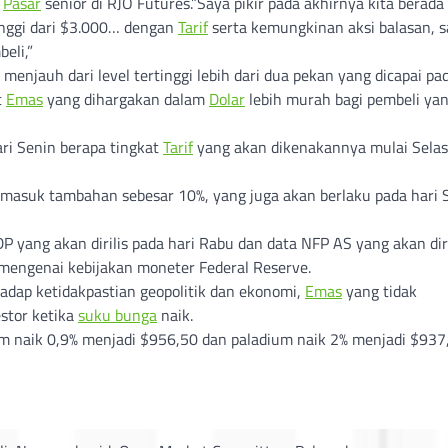
i
Pasar
senior di RJO Futures.”Saya pikir pada akhirnya kita berada 
tinggi dari $3.000… dengan
Tarif
serta kemungkinan aksi balasan, 
eli,”
enjauh dari level tertinggi lebih dari dua pekan yang dicapai pad
t
Emas
yang dihargakan dalam
Dolar
lebih murah bagi pembeli ya
i Senin berapa tingkat
Tarif
yang akan dikenakannya mulai Selas
asuk tambahan sebesar 10%, yang juga akan berlaku pada hari S
P yang akan dirilis pada hari Rabu dan data NFP AS yang akan diri
 mengenai kebijakan moneter Federal Reserve.
hadap ketidakpastian geopolitik dan ekonomi,
Emas
yang tidak
stor ketika
suku bunga
naik.
um naik 0,9% menjadi $956,50 dan paladium naik 2% menjadi $937