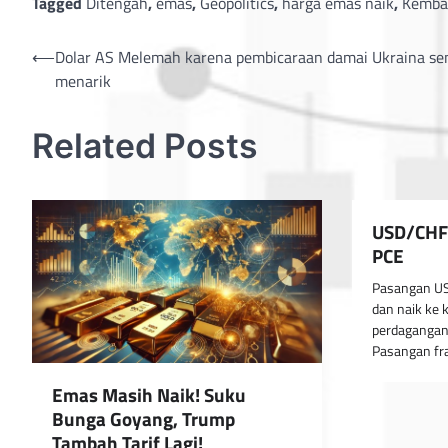
Tagged
Ditengah
,
emas
,
Geopolitics
,
harga emas naik
,
Kemba
Post
⟵
Dolar AS Melemah karena pembicaraan damai Ukraina s
menarik
navigation
Related Posts
USD/CHF 
PCE
Pasangan US
dan naik ke 
perdagangan 
Pasangan fra
Emas Masih Naik! Suku
Bunga Goyang, Trump
Tambah Tarif Lagi!