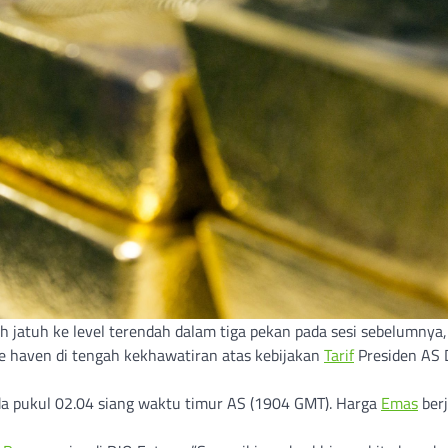
lah jatuh ke level terendah dalam tiga pekan pada sesi sebelumnya,
fe haven di tengah kekhawatiran atas kebijakan
Tarif
Presiden AS 
da pukul 02.04 siang waktu timur AS (1904 GMT). Harga
Emas
ber