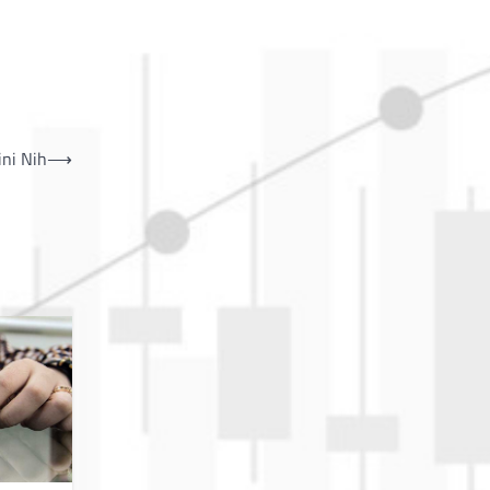
ini Nih
⟶