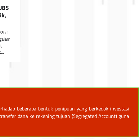
UBS
ik,
BS di
galami
i,
uk…
rhadap beberapa bentuk penipuan yang berkedok investasi
ansfer dana ke rekening tujuan (Segregated Account) guna