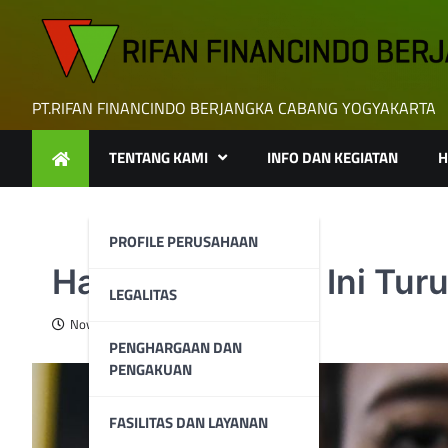
Skip
to
content
PT.RIFAN FINANCINDO BERJANGKA CABANG YOGYAKARTA
TENTANG KAMI
INFO DAN KEGIATAN
H
PROFILE PERUSAHAAN
Harga Emas Hari Ini Tur
LEGALITAS
November 6, 2023
PENGHARGAAN DAN
PENGAKUAN
FASILITAS DAN LAYANAN