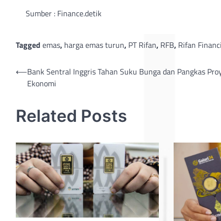
Sumber : Finance.detik
Tagged
emas
,
harga emas turun
,
PT Rifan
,
RFB
,
Rifan Financ
Post
⟵
Bank Sentral Inggris Tahan Suku Bunga dan Pangkas Pro
Ekonomi
navigation
Related Posts