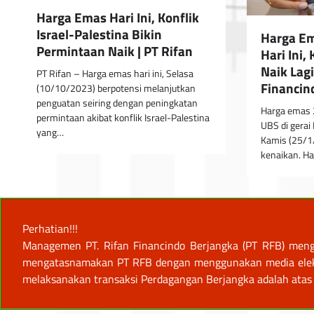
Harga Emas Hari Ini, Konflik
Israel-Palestina Bikin
Harga E
Permintaan Naik | PT Rifan
Hari Ini
Naik Lagi
PT Rifan – Harga emas hari ini, Selasa
Financin
(10/10/2023) berpotensi melanjutkan
penguatan seiring dengan peningkatan
Harga emas 
permintaan akibat konflik Israel-Palestina
UBS di gerai
yang…
Kamis (25/
kenaikan. H
Perhatian!!!
Managemen PT. Rifan Financindo Berjangka (PT RFB) meng
mengatasnamakan PT RFB dengan menggunakan media elektro
melaksanakan transaksi Perdagangan Berjangka adalah atas 