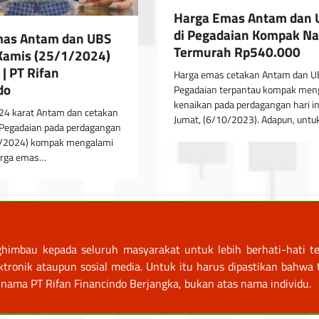
Harga Emas Antam dan 
di Pegadaian Kompak Na
mas Antam dan UBS
Termurah Rp540.000
, Kamis (25/1/2024)
 | PT Rifan
Harga emas cetakan Antam dan U
do
Pegadaian terpantau kompak men
kenaikan pada perdagangan hari in
24 karat Antam dan cetakan
Jumat, (6/10/2023). Adapun, unt
 Pegadaian pada perdagangan
1/2024) kompak mengalami
arga emas…
himbau kepada seluruh masyarakat untuk lebih berhati-hati te
nik ataupun sosial media. Untuk itu harus dipastikan bahwa tr
nama PT Rifan Financindo Berjangka, bukan atas nama individu.