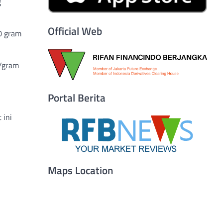
g
Official Web
0 gram
0/gram
Portal Berita
 ini
Maps Location