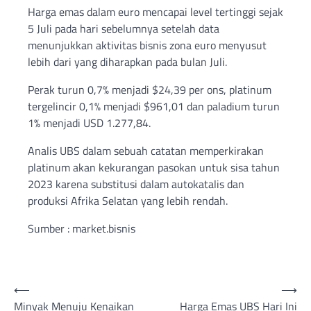
Harga emas dalam euro mencapai level tertinggi sejak
5 Juli pada hari sebelumnya setelah data
menunjukkan aktivitas bisnis zona euro menyusut
lebih dari yang diharapkan pada bulan Juli.
Perak turun 0,7% menjadi $24,39 per ons, platinum
tergelincir 0,1% menjadi $961,01 dan paladium turun
1% menjadi USD 1.277,84.
Analis UBS dalam sebuah catatan memperkirakan
platinum akan kekurangan pasokan untuk sisa tahun
2023 karena substitusi dalam autokatalis dan
produksi Afrika Selatan yang lebih rendah.
Sumber : market.bisnis
Post
⟵
⟶
Minyak Menuju Kenaikan
Harga Emas UBS Hari Ini