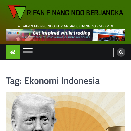
Skip
to
content
PT.RIFAN FINANCINDO BERJANGKA CABANG YOGYAKARTA
Tag:
Ekonomi Indonesia